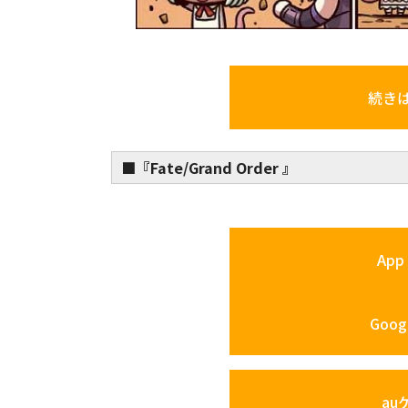
続き
■『Fate/Grand Order 』
App 
Googl
au