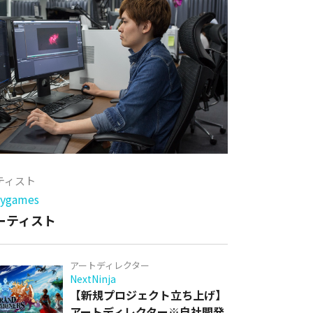
ーティスト
games
アーティスト
アートディレクター
NextNinja
【新規プロジェクト立ち上げ】
アートディレクター※自社開発