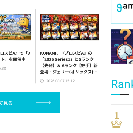
プロスピA』で「3
KONAMI、『プロスピA』の
ウト」を開催中
「2026 Series1」にSランク
【先発】＆ Aランク【野手】新
5:30
登場…ジェリー(オリックス)、
マラー(中日)、奈良間大己(北海
2026.08.07 15:12
Ran
道日本ハム/二塁手)、持丸泰輝
(広島/捕手)など
て見る