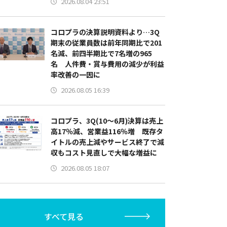
2026.08.04 23:51
コロプラの決算説明資料より…3Q
期末の従業員数は前年同期比で201
名減、前四半期比で7名増の965
名 人件費・賞与費用の減少が利益
率改善の一因に
2026.08.05 16:39
コロプラ、3Q(10～6月)決算は売上
高17％減、営業益116％増 既存タ
イトルの売上減やサービス終了で減
収もコスト見直しで大幅な増益に
2026.08.05 18:07
すべて見る