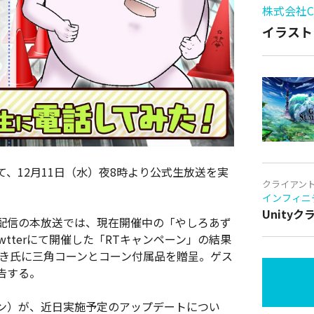
株式会社Cy
イラスト
、12月11日（水）夜8時より公式生放送を実
クライアン
インフィニ
Unity
配信の本放送では、現在開催中の「やしろあず
tterにて開催した「RTキャンペーン」の結果
ずき氏に三角コーンとコーン付属品を贈呈。ゲス
告する。
ン）が、近日実施予定のアップデートについ