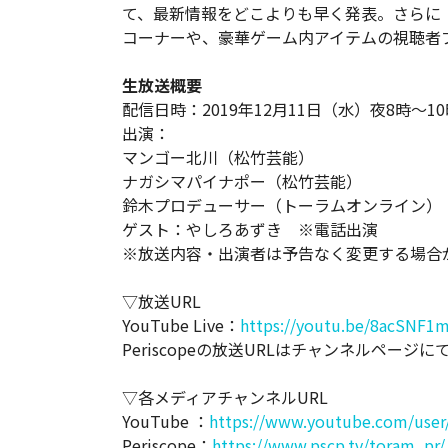
て、最新情報をどこよりも早く発表。さらに
コーナーや、豪華ゲーム内アイテムの視聴者
生放送概要
配信日時：2019年12月11日（水）夜8時～10
出演：
マンゴー北川（松竹芸能）
ナガシマパイナポー（松竹芸能）
鈴木プロデューサー（トーラムオンライン）
ゲスト：やしろあずき ※電話出演
※放送内容・出演者は予告なく変更する場合
▽放送URL
YouTube Live：
https://youtu.be/8acSNF1
Periscopeの放送URLはチャンネルページに
▽各メディアチャンネルURL
YouTube ：
https://www.youtube.com/us
Periscope：
https://www.pscp.tv/toram_pr/