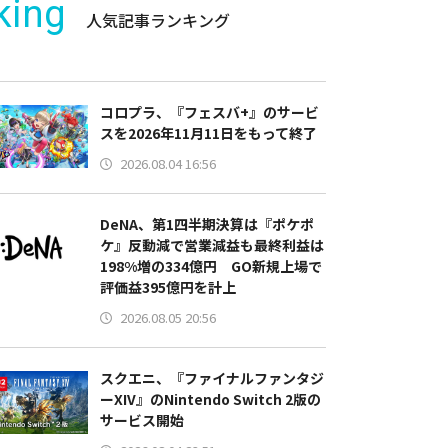
king
人気記事ランキング
コロプラ、『フェスバ+』のサービ
スを2026年11月11日をもって終了
2026.08.04 16:56
DeNA、第1四半期決算は『ポケポ
ケ』反動減で営業減益も最終利益は
198%増の334億円 GO新規上場で
評価益395億円を計上
2026.08.05 20:56
スクエニ、『ファイナルファンタジ
ーXIV』のNintendo Switch 2版の
サービス開始