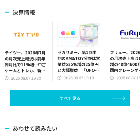
決算情報
セガサミー、第1四半
フリュー、202
テイツー、2026年7月
期のAM&TOY分野は営
の月次売上高は1
の月次売上概況は前年
業益525%増の25億円
増の48億4600
同月比で11%増…中古
と大幅増益 『UFO
国内クレーンゲ
ゲームとトレカ、新品
CATCHER 10』販売好
品が販売好調、
トレカがけん引
2026.08.07 19:19
2026.08.07 1
2026.08.07 19:30
調 景品だけでなく機
トシールも新機
器需要も旺盛
で伸長
すべて見る
あわせて読みたい