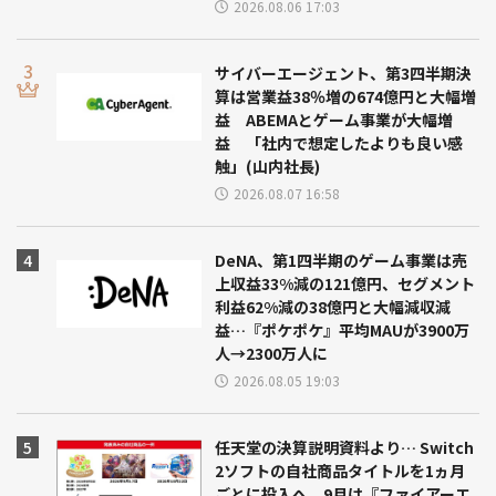
2026.08.06 17:03
サイバーエージェント、第3四半期決
算は営業益38％増の674億円と大幅増
益 ABEMAとゲーム事業が大幅増
益 「社内で想定したよりも良い感
触」(山内社長)
2026.08.07 16:58
DeNA、第1四半期のゲーム事業は売
上収益33%減の121億円、セグメント
利益62%減の38億円と大幅減収減
益…『ポケポケ』平均MAUが3900万
人→2300万人に
2026.08.05 19:03
任天堂の決算説明資料より… Switch
2ソフトの自社商品タイトルを1ヵ月
ごとに投入へ 9月は『ファイアーエ