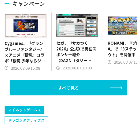
キャンペーン
セガ、『サカつく
KONAMI、『
Cygames、『グラン
2026』公式Xで実在ス
A』で「3ステ
ブルーファンタジー』
ポンサー紹介
ウト」を開催中
ｘアニメ『銀魂』コラ
【DAZN（ダゾー
ボ「銀魂 少年ならジャ
2026.08.07 1
ン）】篇をポスト
ンプの裏表紙までちゃ
2026.08.07 19:00
2026.08.09 15:08
んと楽しめ」を復刻開
催
すべて見る
マイネットゲームス
ドラゴンタクティクス