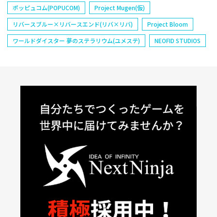
ポッピュコム(POPUCOM)
Project Mugen(仮)
リバースブルー×リバースエンド(リバ×リバ)
Project Bloom
ワールドダイスター 夢のステラリウム(ユメステ)
NEOFID STUDIOS