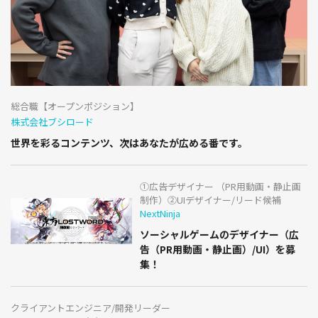
総合職【オープンポジション】
株式会社ブシロード
世界を彩るコンテンツ、次はあなたが広める番です。
①広告デザイナー （PR用動画・静止画
制作）②UIデザイナー/リード候補
NextNinja
ソーシャルゲームのデザイナー（広
告（PR用動画・静止画）/UI）を募
集！
クライアントエンジニア/開発リーダー