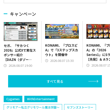
キャンペーン
KONAMI、『プロスピ
KONAMI、『
セガ、『サカつく
A』で「3ステップスカ
A』の「2026
2026』公式Xで実在ス
ウト」を開催中
Series1」にS
ポンサー紹介
【先発】＆ Aラ
【DAZN（ダゾー
2026.08.07 15:30
【野手】新登場
ン）】篇をポスト
2026.08.07 1
2026.08.07 19:00
リー(オリックス
ラー(中日)、奈
己(北海道日本ハ
すべて見る
塁手)、持丸泰輝
捕手)など
Cygames
WithEntertainment
グリモア～私立グリモワール魔法学園～
セブンズストーリー