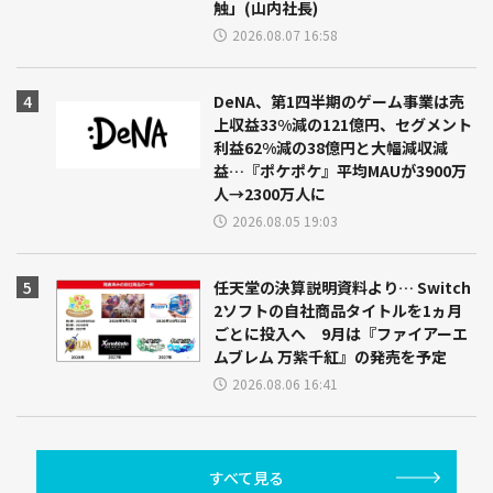
触」(山内社長)
2026.08.07 16:58
DeNA、第1四半期のゲーム事業は売
上収益33%減の121億円、セグメント
利益62%減の38億円と大幅減収減
益…『ポケポケ』平均MAUが3900万
人→2300万人に
2026.08.05 19:03
任天堂の決算説明資料より… Switch
2ソフトの自社商品タイトルを1ヵ月
ごとに投入へ 9月は『ファイアーエ
ムブレム 万紫千紅』の発売を予定
2026.08.06 16:41
すべて見る