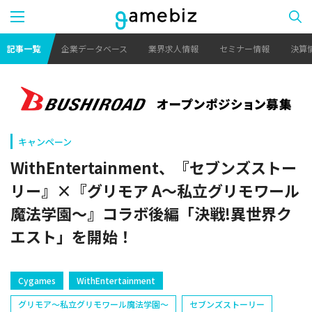
記事一覧
企業データベース
業界求人情報
セミナー情報
決算
キャンペーン
WithEntertainment、『セブンズストー
リー』×『グリモア A～私立グリモワール
魔法学園～』コラボ後編「決戦!異世界ク
エスト」を開始！
Cygames
WithEntertainment
グリモア～私立グリモワール魔法学園～
セブンズストーリー