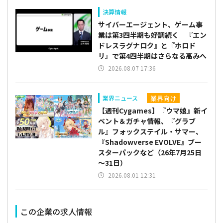
決算情報
サイバーエージェント、ゲーム事
業は第3四半期も好調続く 『エン
ドレスラグナロク』と『ホロド
リ』で第4四半期はさらなる高みへ
2026.08.07 17:36
業界向け
業界ニュース
【週刊Cygames】『ウマ娘』新イ
ベント＆ガチャ情報、『グラブ
ル』フォックステイル・サマー、
『Shadowverse EVOLVE』ブー
スターパックなど（26年7月25日
～31日）
2026.08.01 12:31
この企業の求人情報