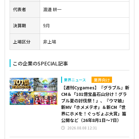
代表者
渡邊 耕一
決算期
9月
上場区分
非上場
この企業のSPECIAL記事
業界向け
業界ニュース
【週刊Cygames】『グラブル』新
CM＆「101億宝晶石山分け！グラ
ブル夏の討伐祭！」、『ウマ娘』
新MV「ホメメテオ」＆新CM「世
界にホメを！ぐっぢょぶ大賞」篇
公開など（26年8月1日～7日）
2026.08.08 12:31