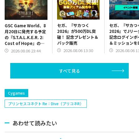
セガ、『サカつく
セガ、『サカつ
GSC Game World、8
2026』が500万DL突
2026』でJリ
月20日に発売する予定
破！ 記念プレゼント＆
記念ログインボ
の『S.T.A.L.K.E.R. 2:
パック販売
＆ミッションを
Cost of Hope』のロ
13時より開催
ケーションを紹介する
2026.08.06 13:30
2026.08.06 1
2026.08.06 23:44
最新映像を公開
すべて見る
Cygames
プリンセスコネクト Re：Dive（プリコネR）
あわせて読みたい