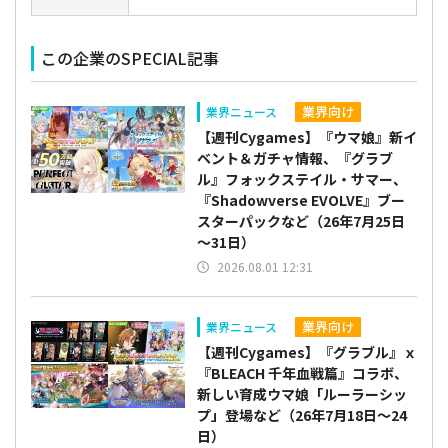
この企業のSPECIAL記事
業界向け
業界ニュース
【週刊Cygames】『ウマ娘』新イ
ベント＆ガチャ情報、『グラブ
ル』フォックステイル・サマー、
『Shadowverse EVOLVE』ブー
スターパックなど（26年7月25日
～31日）
2026.08.01 12:31
業界向け
業界ニュース
【週刊Cygames】『グラブル』ｘ
『BLEACH 千年血戦篇』コラボ、
新しい育成ウマ娘「ルーラーシッ
プ」登場など（26年7月18日～24
日）