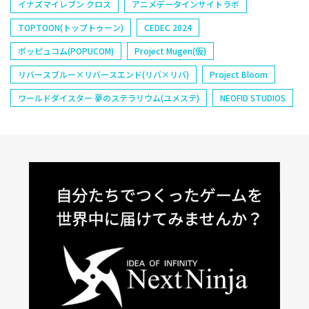
イナズマイレブン クロス
アニメデータインサイトラボ
TOPTOON(トップトゥーン)
CEDEC 2024
ポッピュコム(POPUCOM)
Project Mugen(仮)
リバースブルー×リバースエンド(リバ×リバ)
Project Bloom
ワールドダイスター 夢のステラリウム(ユメステ)
NEOFID STUDIOS