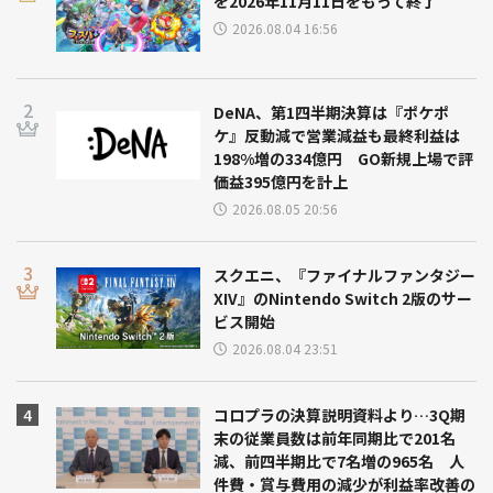
を2026年11月11日をもって終了
2026.08.04 16:56
DeNA、第1四半期決算は『ポケポ
ケ』反動減で営業減益も最終利益は
198%増の334億円 GO新規上場で評
価益395億円を計上
2026.08.05 20:56
スクエニ、『ファイナルファンタジー
XIV』のNintendo Switch 2版のサー
ビス開始
2026.08.04 23:51
コロプラの決算説明資料より…3Q期
末の従業員数は前年同期比で201名
減、前四半期比で7名増の965名 人
件費・賞与費用の減少が利益率改善の