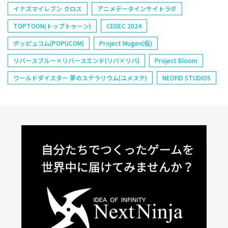
イナズマイレブン クロス
アニメデータインサイトラボ
TOPTOON(トップトゥーン)
CEDEC 2024
ポッピュコム(POPUCOM)
Project Mugen(仮)
リバースブルー×リバースエンド(リバ×リバ)
Project Bloom
ワールドダイスター 夢のステラリウム(ユメステ)
NEOFID STUDIOS