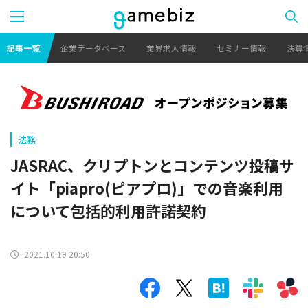
記事一覧
企業データベース
業界求人情報
セミナー情報
決算
法務
JASRAC、クリプトンとコンテンツ投稿サ
イト「piapro(ピアプロ)」での音楽利用
について包括的利用許諾契約
2021.10.19 20:50