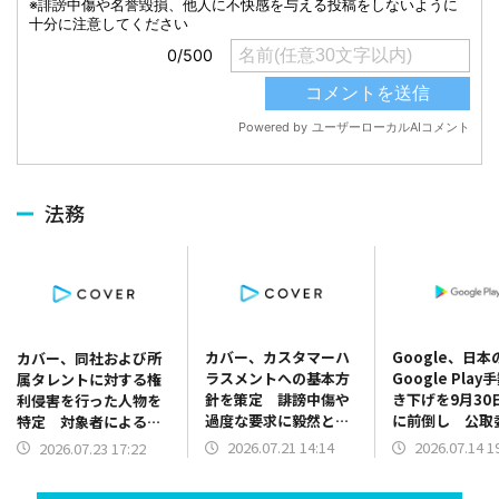
法務
カバー、カスタマーハ
Google、日本
カバー、同社および所
ラスメントへの基本方
Google Pla
属タレントに対する権
針を策定 誹謗中傷や
き下げを9月30
利侵害を行った人物を
過度な要求に毅然と対
に前倒し 公取
特定 対象者による謝
応
協議踏まえ新課
罪文の提出や損害賠償
2026.07.21 14:14
2026.07.14 1
2026.07.23 17:22
ル導入
金の支払いを含む示談
が成立