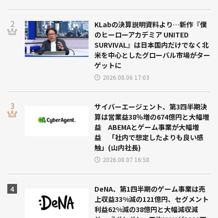
KLabの決算説明資料より…新作『僕
のヒーローアカデミア UNITED
SURVIVAL』は日本国内だけでなく北
米を中心としたグローバル市場がター
ゲットに
2026.08.06 17:03
サイバーエージェント、第3四半期決
算は営業益38％増の674億円と大幅増
益 ABEMAとゲーム事業が大幅増
益 「社内で想定したよりも良い感
触」(山内社長)
2026.08.07 16:58
DeNA、第1四半期のゲーム事業は売
上収益33%減の121億円、セグメント
利益62%減の38億円と大幅減収減