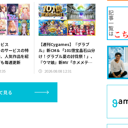
ービス
【週刊Cygames】『グラブ
N」のサービスの特
ル』新CM＆「101億宝晶石山分
金、人気作品を紹
け！グラブル夏の討伐祭！」、
グも毎週更新
『ウマ娘』新MV「ホメメテ
オ」＆新CM「世界にホメを！
2:35
2026.08.08 12:31
ぐっぢょぶ大賞」篇公開など
（26年8月1日～7日）
て見る