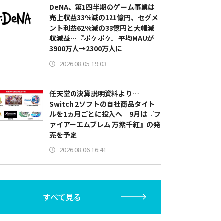
DeNA、第1四半期のゲーム事業は
売上収益33%減の121億円、セグメ
ント利益62%減の38億円と大幅減
収減益…『ポケポケ』平均MAUが
3900万人→2300万人に
2026.08.05 19:03
任天堂の決算説明資料より…
Switch 2ソフトの自社商品タイト
ルを1ヵ月ごとに投入へ 9月は『フ
ァイアーエムブレム 万紫千紅』の発
売を予定
2026.08.06 16:41
すべて見る