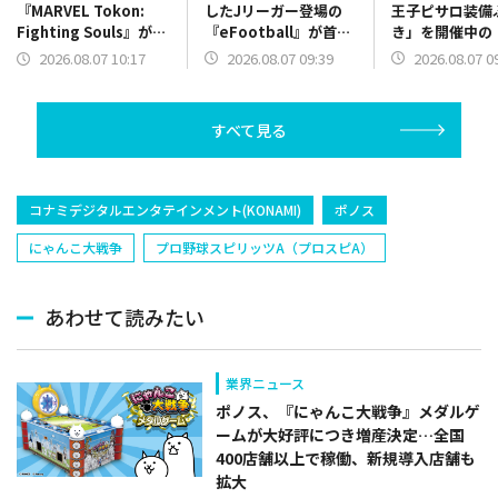
したJリーガー登場の
王子ピサロ装備
『MARVEL Tokon:
『eFootball』が首
き」を開催中の
Fighting Souls』が2
位 「常夏の魔王子ピ
ォーク』が18
位浮上 砲撃シミュレ
2026.08.07 09:39
2026.08.07 0
2026.08.07 10:17
サロ装備ふくびき」開
リース4.5周年
ーション『IRON
催の『DQウォーク』は
実施中の『ヘブ
NEST』が20位に登場
トップ10圏内に
は26位に上昇
すべて見る
コナミデジタルエンタテインメント(KONAMI)
ポノス
にゃんこ大戦争
プロ野球スピリッツA（プロスピA）
あわせて読みたい
業界ニュース
ポノス、『にゃんこ大戦争』メダルゲ
ームが大好評につき増産決定…全国
400店舗以上で稼働、新規導入店舗も
拡大