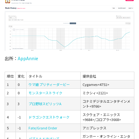
出所：
AppAnnie
順位
変化
タイトル
提供会社
1
0
ウマ娘 プリティーダービー
Cygames<4751>
2
0
モンスターストライク
ミクシィ<2121>
コナミデジタルエンタテインメ
3
3
プロ野球スピリッツA
ント<9766>
スクウェア・エニックス
4
-1
ドラゴンクエストウォーク
<9684>/コロプラ<3668>
5
-1
Fate/Grand Order
アニプレックス
ガンホー・オンライン・エンタ
6
-1
パズル＆ドラゴンズ