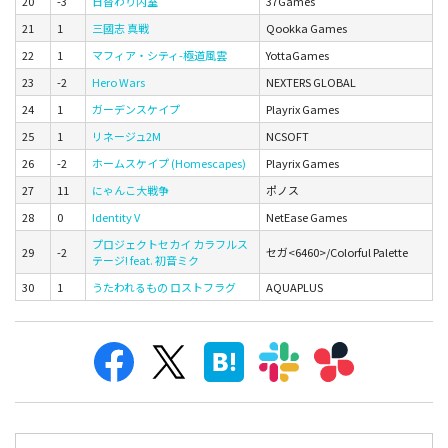
20
-3
日替わり内室
37Games
21
1
三國志 真戦
Qookka Games
22
1
マフィア・シティ-極道風雲
YottaGames
23
-2
Hero Wars
NEXTERS GLOBAL
24
1
ガーデンスケイプ
Playrix Games
25
1
リネージュ2M
NCSOFT
26
-2
ホームスケイプ (Homescapes)
Playrix Games
27
11
にゃんこ大戦争
ポノス
28
0
Identity V
NetEase Games
プロジェクトセカイ カラフルス
29
-2
セガ<6460>/Colorful Palette
テージ! feat. 初音ミク
30
1
うたわれるもの ロストフラグ
AQUAPLUS