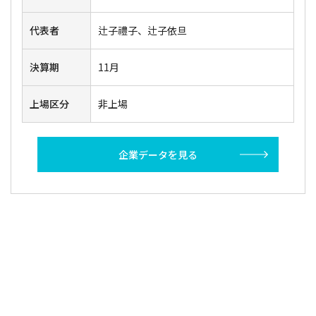
代表者
辻子禮子、辻子依旦
決算期
11月
上場区分
非上場
企業データを見る