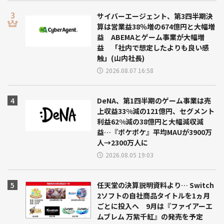
サイバーエージェント、第3四半期決
算は営業益38％増の674億円と大幅増
益 ABEMAとゲーム事業が大幅増
益 「社内で想定したよりも良い感
触」(山内社長)
2026.08.07 16:58
DeNA、第1四半期のゲーム事業は売
上収益33%減の121億円、セグメント
利益62%減の38億円と大幅減収減
益…『ポケポケ』平均MAUが3900万
人→2300万人に
2026.08.05 19:03
任天堂の決算説明資料より… Switch
2ソフトの自社商品タイトルを1ヵ月
ごとに投入へ 9月は『ファイアーエ
ムブレム 万紫千紅』の発売を予定