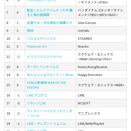
ーテイメント<3765>
転生したらスライムだった件 魔
バンダイナムコエンターテイン
7
0
王と竜の建国譚
メント<7832>/WFS<3632>
8
1
放置少女 〜百花繚乱の萌姫たち
Glee Games
9
2
原神
miHoYo
10
-2
パズル＆サバイバル
37GAMES
11
3
Pokémon GO
Niantic
スクウェア・エニックス
12
-2
ドラゴンクエストタクト
<9684>/Aiming<3911>
13
0
ガーディアンテイルズ
Yostar/KongStudios
14
6
あんさんぶるスターズ！！Music
Happy Elements
FFBE幻影戦争 WAR OF THE
15
4
スクウェア・エニックス<9684>
VISIONS
16
-1
LINE ポコポコ
LINE
17
-5
リネージュW
NCSOFT
ディズニー ツイステッドワンダ
18
-2
アニプレックス
ーランド
19
-1
LINE：ディズニー ツムツム
LINE/NHN PlayArt