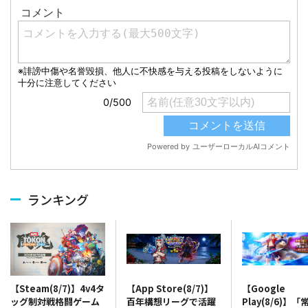
ランキング
【App Store(8/7)】
【Google
【Steam(8/7)】4v4タ
百年構想リーグで活躍
Play(8/6)】
ッグ制対戦格闘ゲーム