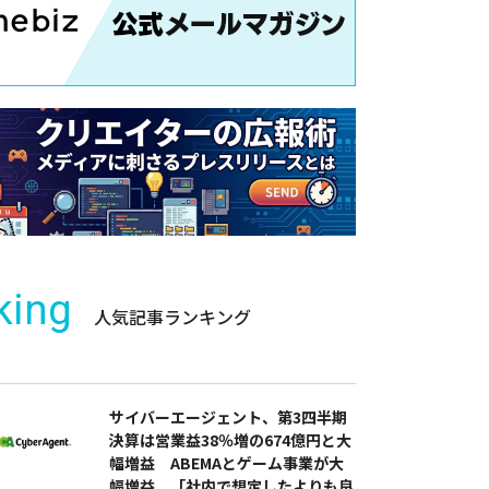
king
人気記事ランキング
サイバーエージェント、第3四半期
決算は営業益38％増の674億円と大
幅増益 ABEMAとゲーム事業が大
幅増益 「社内で想定したよりも良