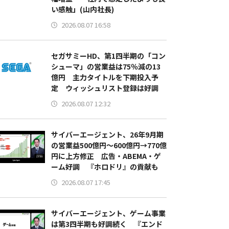
い感触」(山内社長)
2026.08.07 16:58
セガサミーHD、第1四半期の「コン
シューマ」の営業益は75％減の13
億円 主力タイトルを下期投入予
定 ウィッシュリスト登録は好調
2026.08.07 12:32
サイバーエージェント、26年9月期
の営業益500億円～600億円→770億
円に上方修正 広告・ABEMA・ゲ
ーム好調 『ホロドリ』の貢献も
2026.08.07 17:45
サイバーエージェント、ゲーム事業
は第3四半期も好調続く 『エンド