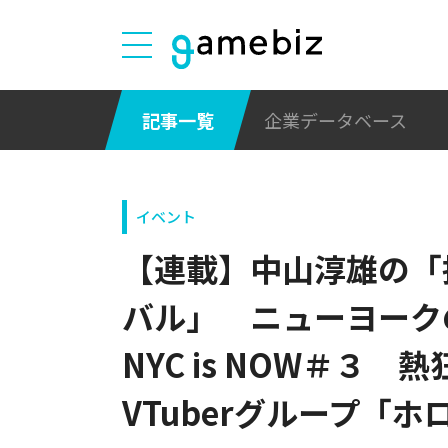
記事一覧
企業データベース
イベント
【連載】中山淳雄の「
バル」 ニューヨークの
NYC is NOW＃３
VTuberグループ「ホロ