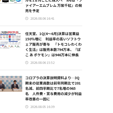
ルを1ヵ月ごとに投入へ 9月は『フ
ァイアーエムブレム 万紫千紅』の発
売を予定
2026.08.06 16:41
任天堂、1Q(4～6月)決算は営業益
150％増に 利益率の高いソフトウ
ェア販売が寄与 『トモコレわくわ
く生活』は販売本数794万本、『ぽ
こ あ ポケモン』は946万本に伸長
2026.08.06 15:52
コロプラの決算説明資料より…3Q
期末の従業員数は前年同期比で201
名減、前四半期比で7名増の965
名 人件費・賞与費用の減少が利益
率改善の一因に
2026.08.05 16:39