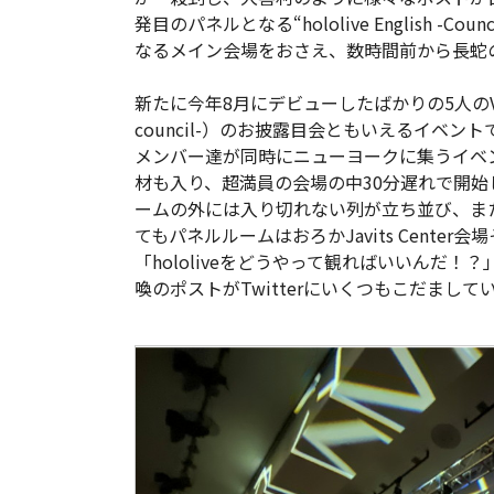
発目のパネルとなる“hololive English -Counci
なるメイン会場をおさえ、数時間前から長蛇
新たに今年8月にデビューしたばかりの5人のVTub
council-）のお披露目会ともいえるイベント
メンバー達が同時にニューヨークに集うイベ
材も入り、超満員の会場の中30分遅れで開
ームの外には入り切れない列が立ち並び、ま
てもパネルルームはおろかJavits Cente
「hololiveをどうやって観ればいいんだ
喚のポストがTwitterにいくつもこだまして