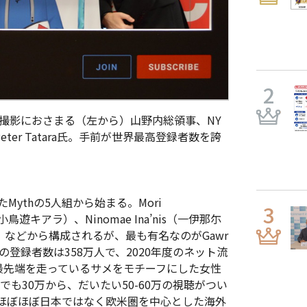
写真撮影におさまる（左から）山野内総領事、NY
Peter Tatara氏。手前が世界最高登録者数を誇
たMythの5人組から始まる。Mori
a（小鳥遊キアラ）、Ninomae Ina’nis（一伊那尓
リア）などから構成されるが、最も有名なのがGawr
eの登録者数は358万人で、2020年度のネット流
最先端を走っているサメをモチーフにした女性
でも30万から、だいたい50-60万の視聴がつい
ほぼほぼ日本ではなく欧米圏を中心とした海外