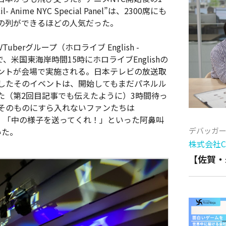
l- Anime NYC Special Panel”は、2300席にも
の列ができるほどの人気だった。
erグループ（ホロライブ English -
で、米国東海岸時間15時にホロライブEnglishの
ントが会場で実施される。日本テレビの放送取
始したそのイベントは、開始してもまだパネルル
た（第2回目記事でも伝えたように）3時間待っ
r会場そのものにすら入れないファンたちは
！？」「中の様子を送ってくれ！」といった阿鼻叫
デバッガ
いた。
株式会社Cy
【佐賀・