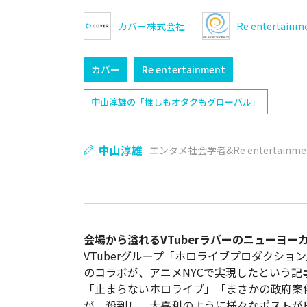
カバー株式会社
Re entertainm
カバー
Re entertainment
中山淳雄の「推しもオタクもグローバル」
中山淳雄
エンタメ社会学者&Re entertainm
会場から溢れるVTuberラバーのニューヨー
VTuberグループ「ホロライブプロダクショ
のコラボが、アニメNYCで実現したという記事
「止まらないホロライブ」「まさかの政府案
が 殺到し、大喜利のように様々なポストが日