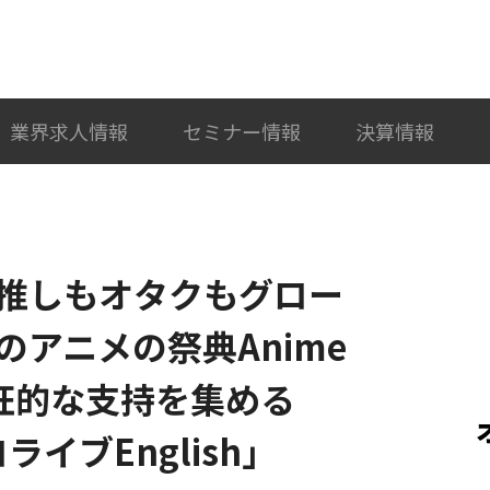
検索
カテゴリ選択
業界求人情報
セミナー情報
決算情報
推しもオタクもグロー
アニメの祭典Anime
 熱狂的な支持を集める
ライブEnglish」