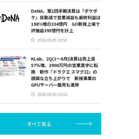
DeNA、第1四半期決算は『ポケポ
ケ』反動減で営業減益も最終利益は
198%増の334億円 GO新規上場で
評価益395億円を計上
2026.08.05 20:56
KLab、2Q(1～6月)決算は売上高
57％増、3900万円の営業黒字に転
換 新作『ドラクエ スマグロ』の
順調な立ち上がりで 新規事業の
GPUサーバー販売も進捗
2026.08.06 16:02
すべて見る