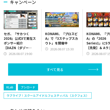
キャンペーン
KONAMI、『プロスピ
KONAMI、『
セガ、『サカつく
A』で「3ステップスカ
A』の「2026
2026』公式Xで実在ス
ウト」を開催中
Series1」にS
ポンサー紹介
【先発】＆ Aラ
【DAZN（ダゾー
2026.08.07 15:30
【野手】新登場
ン）】篇をポスト
2026.08.07 1
2026.08.07 19:00
リー(オリックス
ラー(中日)、奈
己(北海道日本ハ
すべて見る
塁手)、持丸泰輝
捕手)など
KLab
ブシロード
ラブライブ！スクールアイドルフェスティバル（スクフェス）