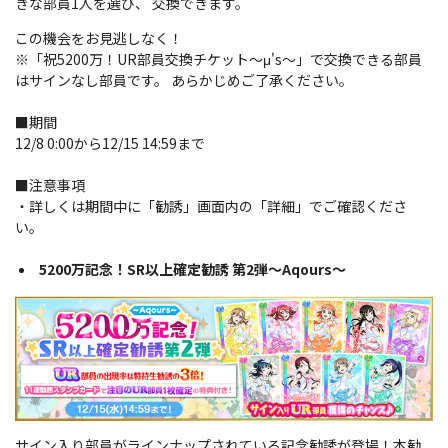
きな部員1人を選び、 交換できます。
この機会をお見逃しなく！
※「祝5200万！UR部員交換チケット～μ's～」で交換できる部員
はサインなし部員です。 あらかじめご了承ください。
■期間
12/8 0:00から12/15 14:59まで
■注意事項
・詳しくは期間中に「勧誘」画面内の「詳細」でご確認くださ
い。
5200万記念！SR以上確定勧誘 第2弾～Aqours～
サイン入り部員がラインナップされている記念勧誘が登場！
本勧