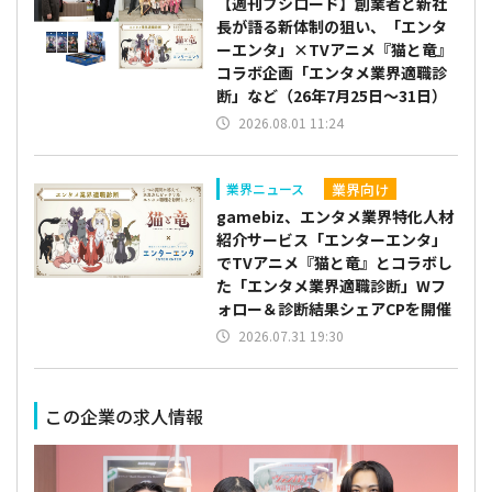
【週刊ブシロード】創業者と新社
長が語る新体制の狙い、「エンタ
ーエンタ」×TVアニメ『猫と竜』
コラボ企画「エンタメ業界適職診
断」など（26年7月25日～31日）
2026.08.01 11:24
業界向け
業界ニュース
gamebiz、エンタメ業界特化人材
紹介サービス「エンターエンタ」
でTVアニメ『猫と竜』とコラボし
た「エンタメ業界適職診断」Wフ
ォロー＆診断結果シェアCPを開催
2026.07.31 19:30
この企業の求人情報