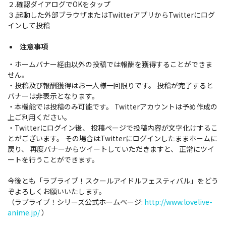
２.確認ダイアログでOKをタップ
３.起動した外部ブラウザまたはTwitterアプリからTwitterにログ
インして投稿
注意事項
・ホームバナー経由以外の投稿では報酬を獲得することができま
せん。
・投稿及び報酬獲得はお一人様一回限りです。 投稿が完了すると
バナーは非表示となります。
・本機能では投稿のみ可能です。 Twitterアカウントは予め作成の
上ご利用ください。
・Twitterにログイン後、 投稿ぺージで投稿内容が文字化けするこ
とがございます。 その場合はTwitterにログインしたままホームに
戻り、 再度バナーからツイートしていただきますと、 正常にツイ
ートを行うことができます。
今後とも「ラブライブ！スクールアイドルフェスティバル」をどう
ぞよろしくお願いいたします。
（ラブライブ！シリーズ公式ホームページ:
http://www.lovelive-
anime.jp/
）