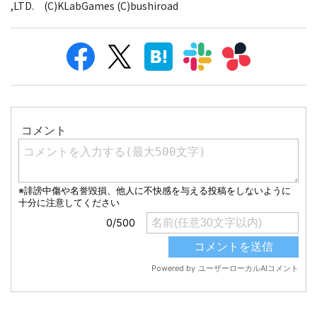
,LTD. (C)KLabGames (C)bushiroad