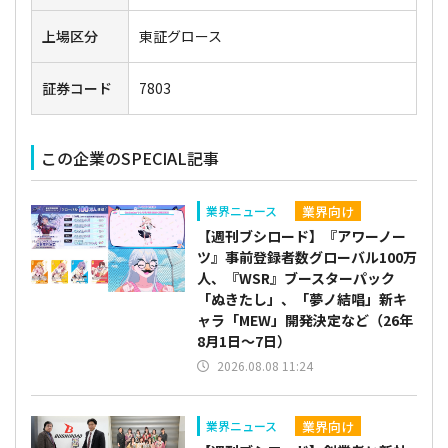
上場区分
東証グロース
証券コード
7803
この企業のSPECIAL記事
業界向け
業界ニュース
【週刊ブシロード】『アワーノー
ツ』事前登録者数グローバル100万
人、『WSR』ブースターパック
「ぬきたし」、「夢ノ結唱」新キ
ャラ「MEW」開発決定など（26年
8月1日～7日）
2026.08.08 11:24
業界向け
業界ニュース