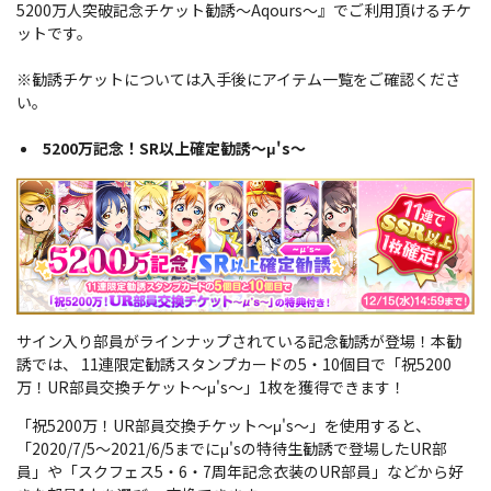
5200万人突破記念チケット勧誘～Aqours～』でご利用頂けるチケ
ットです。
※勧誘チケットについては入手後にアイテム一覧をご確認くださ
い。
5200万記念！SR以上確定勧誘～μ's～
サイン入り部員がラインナップされている記念勧誘が登場！
本勧
誘では、 11連限定勧誘スタンプカードの5・10個目で「祝5200
万！UR部員交換チケット～μ's～」1枚を獲得できます！
「祝5200万！UR部員交換チケット～μ's～」を使用すると、
「2020/7/5～2021/6/5までにμ'sの特待生勧誘で登場したUR部
員」や「スクフェス5・6・7周年記念衣装のUR部員」などから好