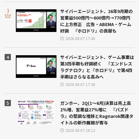
サイバーエージェント、26年9月期の
営業益500億円～600億円→770億円
に上方修正 広告・ABEMA・ゲーム
好調 『ホロドリ』の貢献も
2026.08.07 17:45
サイバーエージェント、ゲーム事業は
第3四半期も好調続く 『エンドレス
ラグナロク』と『ホロドリ』で第4四
半期はさらなる高みへ
2026.08.07 17:36
ガンホー、2Q(1～6月)決算は売上高
2％増、営業益27％増に 『パズド
ラ』の堅調な推移とRagnarok関連タ
イトルの新作展開が寄与
2026.08.07 16:12