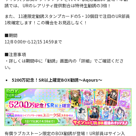
誘では、 URのレアリティ提供割合は特待生勧誘の3倍！
また、 11連限定勧誘スタンプカードの5・10個目で注目のUR部員
1枚確定します！
この機会をお見逃しなく！
■期間
12/8 0:00から12/15 14:59まで
■注意事項
・詳しくは期間中に「勧誘」画面内の「詳細」でご確認くださ
い。
5200万記念！SR以上確定BOX勧誘～Aqours～
有償ラブカストーン限定のBOX勧誘が登場！
UR部員はサイン入