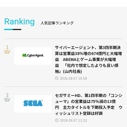
Ranking
人気記事ランキング
サイバーエージェント、第3四半期決
算は営業益38％増の674億円と大幅増
益 ABEMAとゲーム事業が大幅増
益 「社内で想定したよりも良い感
触」(山内社長)
2026.08.07 16:58
セガサミーHD、第1四半期の「コンシ
ューマ」の営業益は75％減の13億
円 主力タイトルを下期投入予定 ウ
ィッシュリスト登録は好調
2026.08.07 12:32