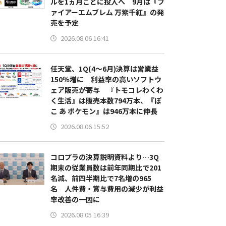
ルを1ヵ月ごとに投入へ 9月は『フ
ァイアーエムブレム 万紫千紅』の発
売を予定
2026.08.06 16:41
任天堂、1Q(4～6月)決算は営業益
150％増に 利益率の高いソフトウ
ェア販売が寄与 『トモコレわくわ
く生活』は販売本数794万本、『ぽ
こ あ ポケモン』は946万本に伸長
2026.08.06 15:52
コロプラの決算説明資料より…3Q
期末の従業員数は前年同期比で201
名減、前四半期比で7名増の965
名 人件費・賞与費用の減少が利益
率改善の一因に
2026.08.05 16:39