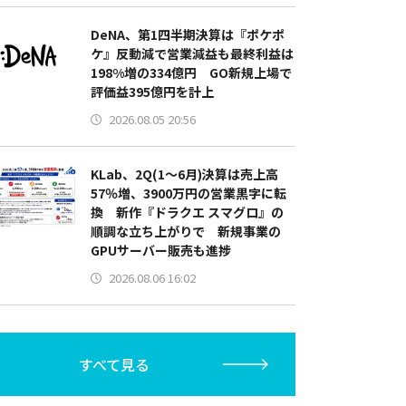
DeNA、第1四半期決算は『ポケポ
ケ』反動減で営業減益も最終利益は
198%増の334億円 GO新規上場で
評価益395億円を計上
2026.08.05 20:56
KLab、2Q(1～6月)決算は売上高
57％増、3900万円の営業黒字に転
換 新作『ドラクエ スマグロ』の
順調な立ち上がりで 新規事業の
GPUサーバー販売も進捗
2026.08.06 16:02
すべて見る