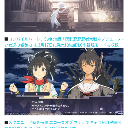
■
コンパイルハート、Switch版『閃乱忍忍忍者大戦ネプテューヌ -
少女達の響艶-』を3月17日に発売! 追加DLCや新規モードも収録
■
スクエニ、『聖剣伝説 エコーズオブ マナ』でキャラ紹介動画公