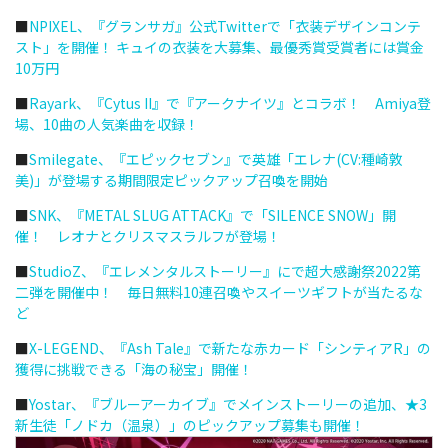
■
NPIXEL、『グランサガ』公式Twitterで「衣装デザインコンテ
スト」を開催！ キュイの衣装を大募集、最優秀賞受賞者には賞金
10万円
■
Rayark、『Cytus II』で『アークナイツ』とコラボ！ Amiya登
場、10曲の人気楽曲を収録！
■
Smilegate、『エピックセブン』で英雄「エレナ(CV:種崎敦
美)」が登場する期間限定ピックアップ召喚を開始
■
SNK、『METAL SLUG ATTACK』で「SILENCE SNOW」開
催！ レオナとクリスマスラルフが登場！
■
StudioZ、『エレメンタルストーリー』にで超大感謝祭2022第
二弾を開催中！ 毎日無料10連召喚やスイーツギフトが当たるな
ど
■
X-LEGEND、『Ash Tale』で新たな赤カード「シンティアR」の
獲得に挑戦できる「海の秘宝」開催！
■
Yostar、『ブルーアーカイブ』でメインストーリーの追加、★3
新生徒「ノドカ（温泉）」のピックアップ募集も開催！