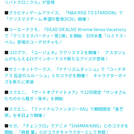
リバトクロニクル」が登場
■
グラビティゲームアライズ、 『NBA RISE TO STARDOM』で
「クリスマスゲーム 希望の聖夜2020」開催！
■
コーエーテクモ、『DEAD OR ALIVE Xtreme Venus Vacation』
で「クリスマスパーティー第1弾」を開始 SSR水着「ルミナス・
ベル」登場のコーデガチャも！
■
コロプラ、『ユージェネ』でクリスマスを開催！ アスタジェ
ムがもらえるログインボーナスや新たなアイズが登場！
■
サミーネットワークス、『ナナリズムダッシュ』で「コードギ
アス 反逆のルルーシュ」とのコラボを開催！ キャラクターボイ
スを新たに実装
■
スクエニ、『ゲートオブナイトメア』で12月限定「サンタさん
たちのから騒ぎ・後半」を開始
■
スクエニ、『ファイナルファンタジーXIV』で期間限定「星芒
祭」を本日より開催！
■
セガ、『チェンクロ』でアニメ「SHAMAN KING」とのコラボを
開始 「麻倉 葉」らがコラボキャラクターとして参戦！