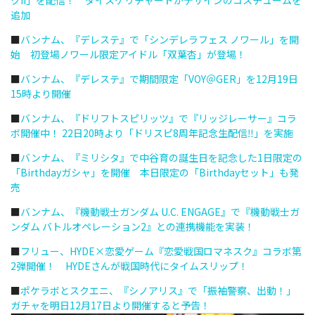
追加
■
バンナム、『デレステ』で「シンデレラフェス ノワール」を開
始 初登場ノワール限定アイドル「双葉杏」が登場！
■
バンナム、『デレステ』で期間限定「VOY＠GER」を12月19日
15時より開催
■
バンナム、『ドリフトスピリッツ』で『リッジレーサー』コラ
ボ開催中！ 22日20時より「ドリスピ8周年記念生配信‼」を実施
■
バンナム、『ミリシタ』で中谷育の誕生日を記念した1日限定の
「Birthdayガシャ」を開催 本日限定の「Birthdayセット」も発
売
■
バンナム、『機動戦士ガンダム U.C. ENGAGE』で『機動戦士ガ
ンダム バトルオペレーション2』との連携機能を実装！
■
フリュー、HYDE×恋愛ゲーム『恋愛戦国ロマネスク』コラボ第
2弾開催！ HYDEさんが戦国時代にタイムスリップ！
■
ポケラボとスクエニ、『シノアリス』で「振袖警察、出動！」
ガチャを明日12月17日より開催すると予告！