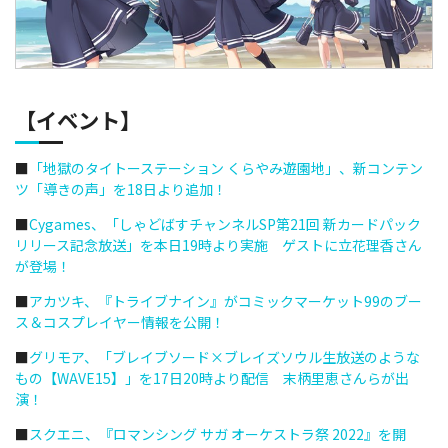
【イベント】
■
「地獄のタイトーステーション くらやみ遊園地」、新コンテン
ツ「導きの声」を18日より追加！
■
Cygames、「しゃどばすチャンネルSP第21回 新カードパック
リリース記念放送」を本日19時より実施 ゲストに立花理香さん
が登場！
■
アカツキ、『トライブナイン』がコミックマーケット99のブー
ス＆コスプレイヤー情報を公開！
■
グリモア、「ブレイブソード×ブレイズソウル生放送のような
もの【WAVE15】」を17日20時より配信 末柄里恵さんらが出
演！
■
スクエニ、『ロマンシング サガ オーケストラ祭 2022』を開