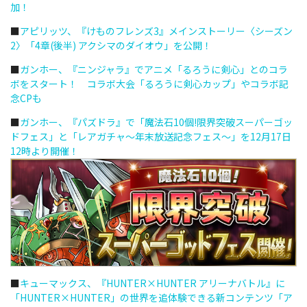
加！
■
アピリッツ、『けものフレンズ3』メインストーリー〈シーズン
2〉「4章(後半) アクシマのダイオウ」を公開！
■
ガンホー、『ニンジャラ』でアニメ「るろうに剣心」とのコラ
ボをスタート！ コラボ大会「るろうに剣心カップ」やコラボ記
念CPも
■
ガンホー、『パズドラ』で「魔法石10個!限界突破スーパーゴッ
ドフェス」と「レアガチャ～年末放送記念フェス～」を12月17日
12時より開催！
■
キューマックス、『HUNTER×HUNTER アリーナバトル』に
「HUNTER×HUNTER」の世界を追体験できる新コンテンツ「ア