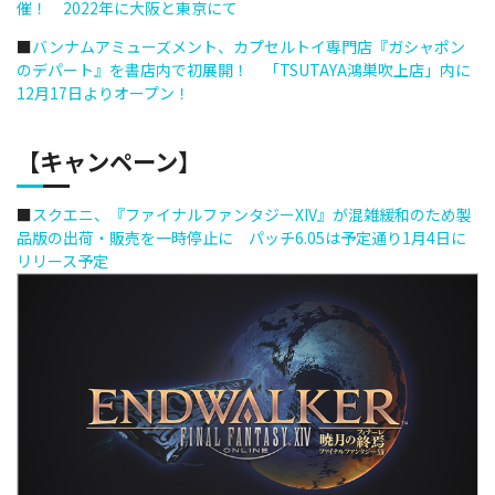
催！ 2022年に大阪と東京にて
■
バンナムアミューズメント、カプセルトイ専門店『ガシャポン
のデパート』を書店内で初展開！ 「TSUTAYA鴻巣吹上店」内に
12月17日よりオープン！
【キャンペーン】
■
スクエニ、『ファイナルファンタジーXIV』が混雑緩和のため製
品版の出荷・販売を一時停止に パッチ6.05は予定通り1月4日に
リリース予定