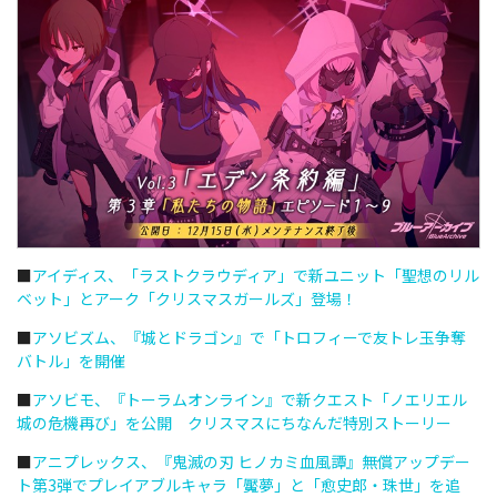
■
アイディス、「ラストクラウディア」で新ユニット「聖想のリル
ベット」とアーク「クリスマスガールズ」登場！
■
アソビズム、『城とドラゴン』で「トロフィーで友トレ玉争奪
バトル」を開催
■
アソビモ、『トーラムオンライン』で新クエスト「ノエリエル
城の危機再び」を公開 クリスマスにちなんだ特別ストーリー
■
アニプレックス、『鬼滅の刃 ヒノカミ血風譚』無償アップデー
ト第3弾でプレイアブルキャラ「魘夢」と「愈󠄀史郎・珠世」を追