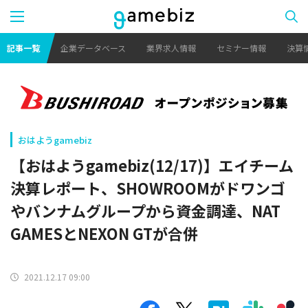
記事一覧
企業データベース
業界求人情報
セミナー情報
決算
おはようgamebiz
【おはようgamebiz(12/17)】エイチーム
決算レポート、SHOWROOMがドワンゴ
やバンナムグループから資金調達、NAT
GAMESとNEXON GTが合併
2021.12.17 09:00