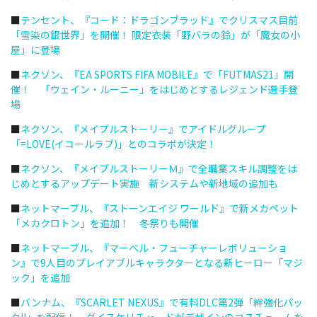
■
テンセント、『コード：ドラゴンブラッド』でクリスマス目前
「雪染の銀世界」を開催！ 限定衣装「野バラの鈴」が「魔女の小
屋」に登場
■
ネクソン、『EA SPORTS FIFA MOBILE』で「FUTMAS21」開
催！ 「ウェイン・ルーニー」をはじめとするレジェンド選手登
場
■
ネクソン、『メイプルストーリー』でアイドルグループ
「=LOVE(イコールラブ)」とのコラボが決定！
■
ネクソン、『メイプルストーリーＭ』で全職業スキル調整をは
じめとするアップデート実施 新システムや新地域の追加も
■
ネットマーブル、『ストーンエイジ ワールド』で新メカペット
「メカクロトン」を追加！ 冬祭りも開催
■
ネットマーブル、『マーベル・フューチャーレボリューショ
ン』で9人目のプレイアブルキャラクターとなる新ヒーロー「マジ
ック」を追加
■
バンナム、『SCARLET NEXUS』で有料DLC第2弾「絆強化パッ
クII」を配信！ ダイスケリチャードがデザインのコスチュームを