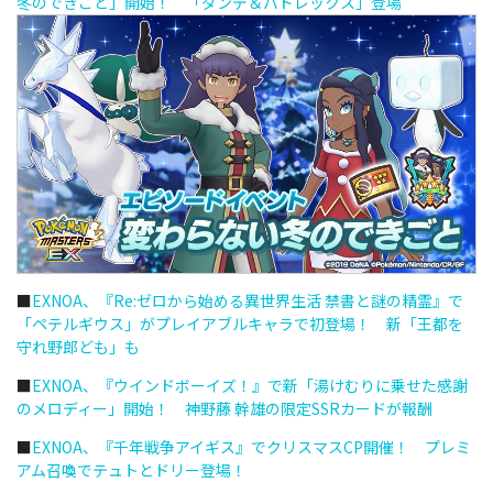
冬のできごと」開始！ 「ダンデ＆バドレックス」登場
■
EXNOA、『Re:ゼロから始める異世界生活 禁書と謎の精霊』で
「ペテルギウス」がプレイアブルキャラで初登場！ 新「王都を
守れ野郎ども」も
■
EXNOA、『ウインドボーイズ！』で新「湯けむりに乗せた感謝
のメロディー」開始！ 神野藤 幹雄の限定SSRカードが報酬
■
EXNOA、『千年戦争アイギス』でクリスマスCP開催！ プレミ
アム召喚でテュトとドリー登場！