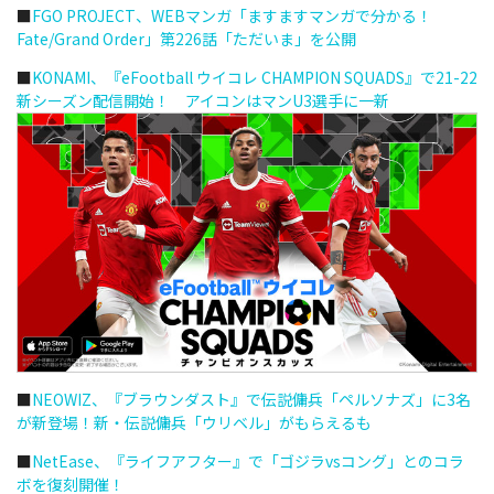
■
FGO PROJECT、WEBマンガ「ますますマンガで分かる！
Fate/Grand Order」第226話「ただいま」を公開
■
KONAMI、『eFootball ウイコレ CHAMPION SQUADS』で21-22
新シーズン配信開始！ アイコンはマンU3選手に一新
■
NEOWIZ、『ブラウンダスト』で伝説傭兵「ペルソナズ」に3名
が新登場！新・伝説傭兵「ウリベル」がもらえるも
■
NetEase、『ライフアフター』で「ゴジラvsコング」とのコラ
ボを復刻開催！