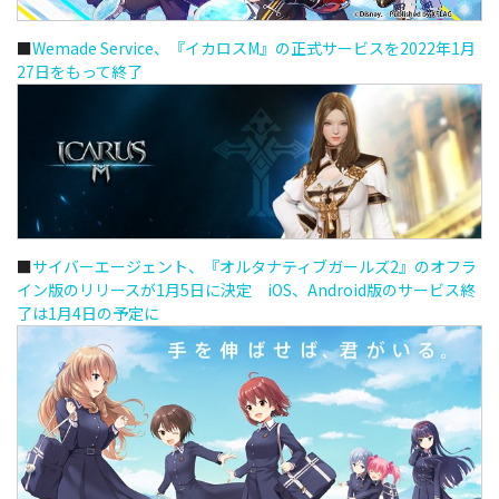
■
Wemade Service、『イカロスM』の正式サービスを2022年1月
27日をもって終了
■
サイバーエージェント、『オルタナティブガールズ2』のオフラ
イン版のリリースが1月5日に決定 iOS、Android版のサービス終
了は1月4日の予定に