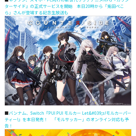
ターサイド』の正式サービスを開始 本日20時から「兎田ぺこ
ら」さんが登場する記念生放送も
■
バンナム、Switch『PUI PUI モルカー Let&#039;s!モルカーパー
ティー!』を本日発売！ 「モルサッカー」のオンライン対応も予
告！