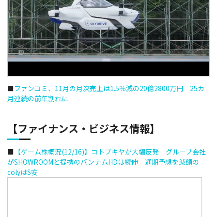
■
ファンコミ、11月の月次売上は1.5％減の20億2800万円 25カ
月連続の前年割れに
【ファイナンス・ビジネス情報】
■
【ゲーム株概況(12/16)】コトブキヤが大幅反発 グループ会社
がSHOWROOMと提携のバンナムHDは続伸 通期予想を減額の
colyはS安