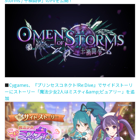
Storms / 十禍闘争」のPVを公開！
■
Cygames、『プリンセスコネクト!Re:Dive』でサイドストーリ
ーにストーリー「魔法少女2人はミスティ&amp;ピュアリー」を追
加