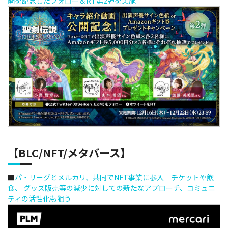
開を記念したフォロー＆RT第2弾を実施
【BLC/NFT/メタバース】
■
パ・リーグとメルカリ、共同でNFT事業に参入 チケットや飲
食、 グッズ販売等の減少に対しての新たなアプローチ、コミュニ
ティの活性化も狙う