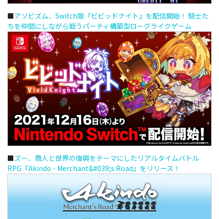
■
アソビズム、Switch版『ビビッドナイト』を配信開始！ 騎士た
ちを仲間にしながら戦うパーティ構築型ローグライクゲーム
■
ズー、商人と世界の復興をテーマにしたリアルタイムバトル
RPG『Akindo - Merchant&#039;s Road』をリリース！