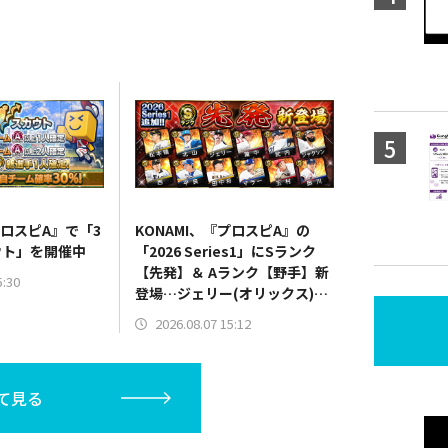
プロスピA』で「3
KONAMI、『プロスピA』の
ウト」を開催中
「2026 Series1」にSランク
【先発】＆ Aランク【野手】新
5:30
登場…ジェリー(オリックス)、
マラー(中日)、奈良間大己(北海
2026.08.07 15:12
道日本ハム/二塁手)、持丸泰輝
(広島/捕手)など
て見る