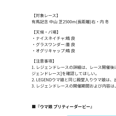
【対象レース】
有馬記念 中山 芝2500m(長距離)右・内 冬
【天候・バ場】
・ナイスネイチャ:晴 良
・グラスワンダー:曇 良
・オグリキャップ:晴 良
【注意事項】
1. レジェンドレースの詳細は、レース開催後
ジェンドレース]を確認してほしい。
2. LEGENDウマ娘と同じ殿堂入りウマ娘は
3. レジェンドレースの開催期間および内容
■『ウマ娘 プリティーダービー』