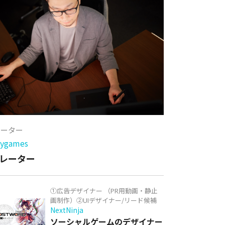
レーター
games
レーター
①広告デザイナー （PR用動画・静止
画制作）②UIデザイナー/リード候補
NextNinja
ソーシャルゲームのデザイナー