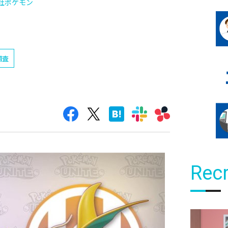
社ポケモン
調査
Recr