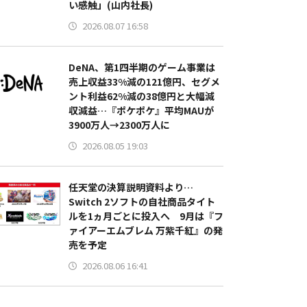
い感触」(山内社長)
2026.08.07 16:58
DeNA、第1四半期のゲーム事業は
売上収益33%減の121億円、セグメ
ント利益62%減の38億円と大幅減
収減益…『ポケポケ』平均MAUが
3900万人→2300万人に
2026.08.05 19:03
任天堂の決算説明資料より…
Switch 2ソフトの自社商品タイト
ルを1ヵ月ごとに投入へ 9月は『フ
ァイアーエムブレム 万紫千紅』の発
売を予定
2026.08.06 16:41