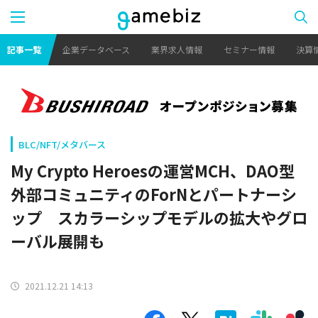
記事一覧
企業データベース
業界求人情報
セミナー情報
決算
BLC/NFT/メタバース
My Crypto Heroesの運営MCH、DAO型
外部コミュニティのForNとパートナーシ
ップ スカラーシップモデルの拡大やグロ
ーバル展開も
2021.12.21 14:13