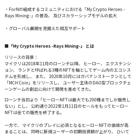
・ForNの組成するコミュニティにおける「My Crypto Heroes -
Rays Mining-」の普及、 及びスカラーシップモデルの拡大
・グローバル展開を見据えた相互サポート
■「My Crypto Heroes -Rays Mining-」 とは
リリースの背景：
マイクリは2018年11月のローンチ以降、 ヒーロー、 エクステンシ
ョン、 ランドと呼ばれる3種のNFTを軸としてゲーム内のエコシス
テムを形成し、 また、 2020年10月にはガバナンストークンとして
「MCH Coin」をリリースし、 ユーザー主体のDAO型ブロックチェ
ーンゲームの創出に向けて開発を進めてきた。
ローンチ当初より「ヒーローNFTは最大でも200種までしか販売し
ない」とし、 公約通り2022年1月11日のセールをもってヒーロー
NFTは全ての販売を終了する。
一方で、 マイクリのプレイに必須となるヒーローNFTの価値が高
まることは、 同時に新規ユーザーの初期投資額が上がり、 ひいて