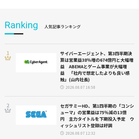
Ranking
人気記事ランキング
サイバーエージェント、第3四半期決
算は営業益38％増の674億円と大幅増
益 ABEMAとゲーム事業が大幅増
益 「社内で想定したよりも良い感
触」(山内社長)
2026.08.07 16:58
セガサミーHD、第1四半期の「コンシ
ューマ」の営業益は75％減の13億
円 主力タイトルを下期投入予定 ウ
ィッシュリスト登録は好調
2026.08.07 12:32