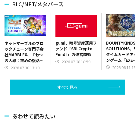
BLC/NFT/メタバース
gumi、暗号資産運用フ
BOUNTYKIND
ネットマーブルのブロ
ァンド「SBI Crypto
SOLUTIONS
ックチェーン専門子会
Fund I」の運営開始
タイムカードア
社MARBLEX、『七つ
ンゲーム『EXE
の大罪：戒めの復活
2026.07.28 18:59
ARENA』が事
NFT』を正式リリース
2026.06.11 1
2026.07.30 17:10
ャンペーンを開
すべて見る
あわせて読みたい