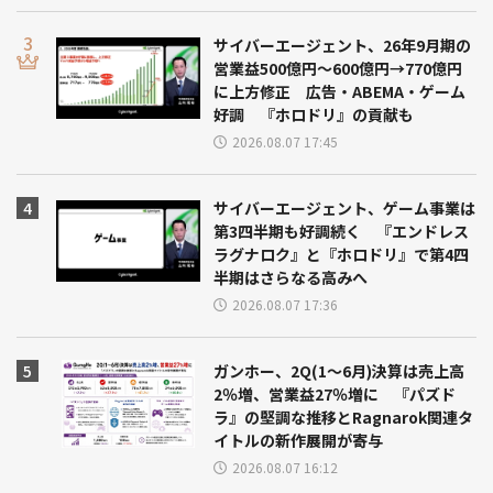
サイバーエージェント、26年9月期の
営業益500億円～600億円→770億円
に上方修正 広告・ABEMA・ゲーム
好調 『ホロドリ』の貢献も
2026.08.07 17:45
サイバーエージェント、ゲーム事業は
第3四半期も好調続く 『エンドレス
ラグナロク』と『ホロドリ』で第4四
半期はさらなる高みへ
2026.08.07 17:36
ガンホー、2Q(1～6月)決算は売上高
2％増、営業益27％増に 『パズド
ラ』の堅調な推移とRagnarok関連タ
イトルの新作展開が寄与
2026.08.07 16:12