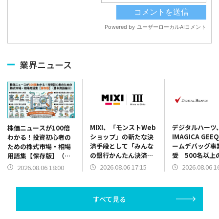
業界ニュース
MIXI、「モンストWeb
デジタルハーツ
株価ニュースが100倍
ショップ」の新たな決
IMAGICA GE
わかる！投資初心者の
済手段として「みんな
ームデバッグ事
ための株式市場・相場
の銀行かんたん決済」
受 500名以上
用語集【保存版】（基
を導入！
と国内3拠点を
本用語編⑩）
2026.08.06 17:15
2026.08.06 1
2026.08.06 18:00
体制強化
すべて見る