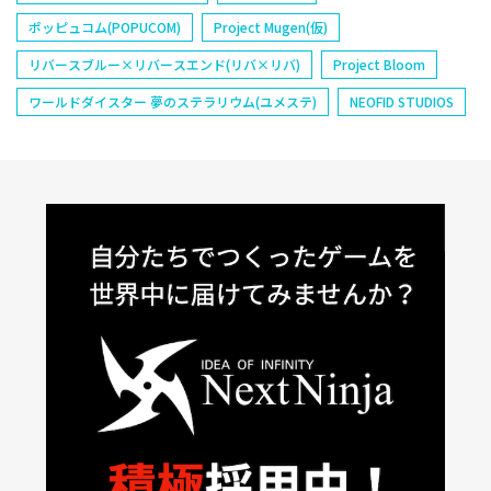
ポッピュコム(POPUCOM)
Project Mugen(仮)
リバースブルー×リバースエンド(リバ×リバ)
Project Bloom
ワールドダイスター 夢のステラリウム(ユメステ)
NEOFID STUDIOS