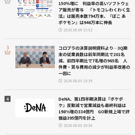
150％増に 利益率の高いソフトウェ
ア販売が寄与 『トモコレわくわく生
活』は販売本数794万本、『ぽこ あ
ポケモン』は946万本に伸長
2026.08.06 15:52
コロプラの決算説明資料より…3Q期
末の従業員数は前年同期比で201名
減、前四半期比で7名増の965名 人
件費・賞与費用の減少が利益率改善の
一因に
2026.08.05 16:39
DeNA、第1四半期決算は『ポケポ
ケ』反動減で営業減益も最終利益は
198%増の334億円 GO新規上場で評
価益395億円を計上
2026.08.05 20:56