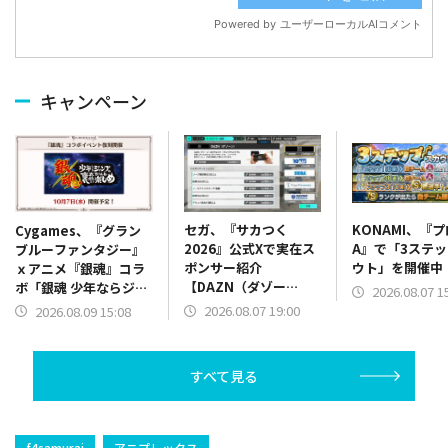
キャンペーン
セガ、『サカつく
KONAMI、『
Cygames、『グラン
2026』公式Xで実在ス
A』で「3ステ
ブルーファンタジー』
ポンサー紹介
ウト」を開催中
ｘアニメ『銀魂』コラ
【DAZN（ダゾー
ボ「銀魂 少年ならジャ
2026.08.07 1
ン）】篇をポスト
ンプの裏表紙までちゃ
2026.08.07 19:00
2026.08.09 15:08
んと楽しめ」を復刻開
催
すべて見る
f4samurai
アニプレックス