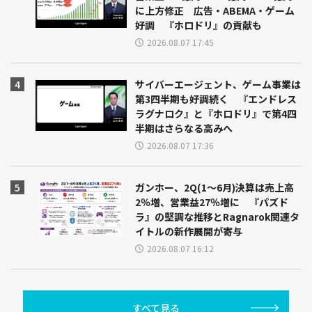
に上方修正 広告・ABEMA・ゲーム
好調 『ホロドリ』の貢献も
2026.08.07 17:45
サイバーエージェント、ゲーム事業は
第3四半期も好調続く 『エンドレス
ラグナロク』と『ホロドリ』で第4四
半期はさらなる高みへ
2026.08.07 17:36
ガンホー、2Q(1～6月)決算は売上高
2％増、営業益27％増に 『パズド
ラ』の堅調な推移とRagnarok関連タ
イトルの新作展開が寄与
2026.08.07 16:12
すべて見る