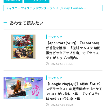
ディズニー ツイステッドワンダーランド（Disney Twisted-
Wonderland）
あわせて読みたい
ランキング
【App Store(5/12)】『eFootball』
が首位を獲得 「復刻 ツムステ 期間
限定ピックアップ召喚」で『ツイス
テ』がトップ20圏内に
2026.05.12 10:30
ランキング
【Google Play(4/9)】4月の「GOパ
スデラックス」の販売開始で『ポケモ
ンGO』が17位に上昇 『ツイステ』
は28位→19位に急上昇
2026.04.09 09:25