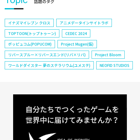
話題のタグ
イナズマイレブン クロス
アニメデータインサイトラボ
TOPTOON(トップトゥーン)
CEDEC 2024
ポッピュコム(POPUCOM)
Project Mugen(仮)
リバースブルー×リバースエンド(リバ×リバ)
Project Bloom
ワールドダイスター 夢のステラリウム(ユメステ)
NEOFID STUDIOS