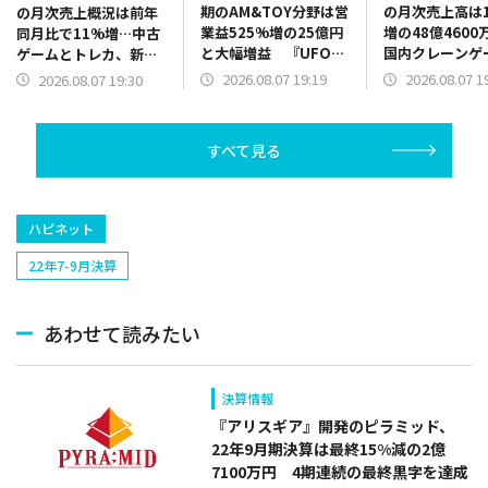
期のAM&TOY分野は営
の月次売上高は1
の月次売上概況は前年
業益525%増の25億円
増の48億4600
同月比で11%増…中古
と大幅増益 『UFO
国内クレーンゲ
ゲームとトレカ、新品
CATCHER 10』販売好
品が販売好調、
トレカがけん引
2026.08.07 19:19
2026.08.07 1
2026.08.07 19:30
調 景品だけでなく機
トシールも新機
器需要も旺盛
で伸長
すべて見る
ハピネット
22年7-9月決算
あわせて読みたい
決算情報
『アリスギア』開発のピラミッド、
22年9月期決算は最終15%減の2億
7100万円 4期連続の最終黒字を達成