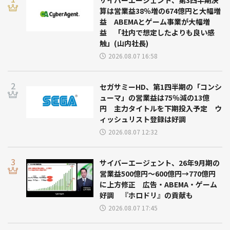
算は営業益38％増の674億円と大幅増
益 ABEMAとゲーム事業が大幅増
益 「社内で想定したよりも良い感
触」(山内社長)
2026.08.07 16:58
セガサミーHD、第1四半期の「コンシ
ューマ」の営業益は75％減の13億
円 主力タイトルを下期投入予定 ウ
ィッシュリスト登録は好調
2026.08.07 12:32
サイバーエージェント、26年9月期の
営業益500億円～600億円→770億円
に上方修正 広告・ABEMA・ゲーム
好調 『ホロドリ』の貢献も
2026.08.07 17:45