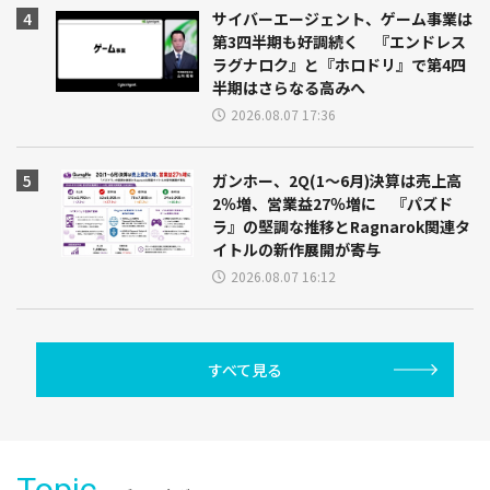
サイバーエージェント、ゲーム事業は
第3四半期も好調続く 『エンドレス
ラグナロク』と『ホロドリ』で第4四
半期はさらなる高みへ
2026.08.07 17:36
ガンホー、2Q(1～6月)決算は売上高
2％増、営業益27％増に 『パズド
ラ』の堅調な推移とRagnarok関連タ
イトルの新作展開が寄与
2026.08.07 16:12
すべて見る
Topic