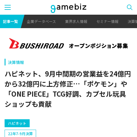
記事一覧
企業データベース
業界求人情報
セミナー情報
決算
決算情報
ハピネット、9月中間期の営業益を24億円
から32億円に上方修正…「ポケモン」や
「ONE PIECE」TCG好調、カプセル玩具
ショップも貢献
ハピネット
22年7-9月決算