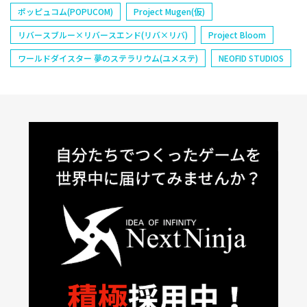
ポッピュコム(POPUCOM)
Project Mugen(仮)
リバースブルー×リバースエンド(リバ×リバ)
Project Bloom
ワールドダイスター 夢のステラリウム(ユメステ)
NEOFID STUDIOS