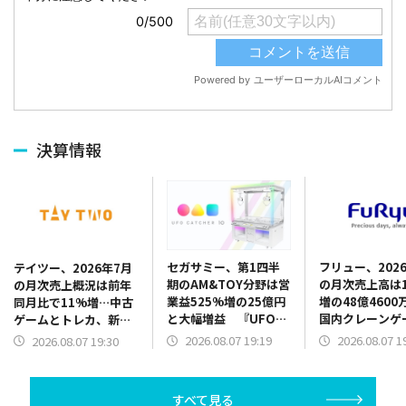
決算情報
セガサミー、第1四半
フリュー、202
テイツー、2026年7月
期のAM&TOY分野は営
の月次売上高は1
の月次売上概況は前年
業益525%増の25億円
増の48億4600
同月比で11%増…中古
と大幅増益 『UFO
国内クレーンゲ
ゲームとトレカ、新品
CATCHER 10』販売好
品が販売好調、
トレカがけん引
2026.08.07 19:19
2026.08.07 1
2026.08.07 19:30
調 景品だけでなく機
トシールも新機
器需要も旺盛
で伸長
すべて見る