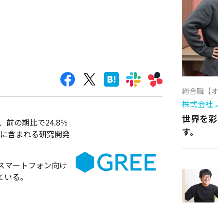
総合職【
株式会社
世界を彩
、前の期比で24.8％
す。
費に含まれる研究開発
スマートフォン向け
ている。