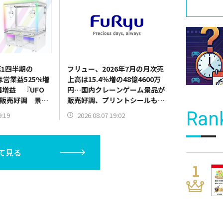
1四半期の
フリュー、2026年7月の月次売
は営業益525%増
上高は15.4％増の48億4600万
幅増益 『UFO
円…国内クレーンゲーム景品が
10』販売好調 景品
販売好調、プリントシールも新
器需要も旺盛
機種発売で伸長
Ran
9:19
2026.08.07 19:02
て見る