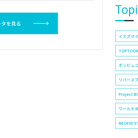
Top
ータを見る
イナズマイ
TOPTOO
ポッピュコム
リバースブ
Project B
ワールドダ
NEOFID S