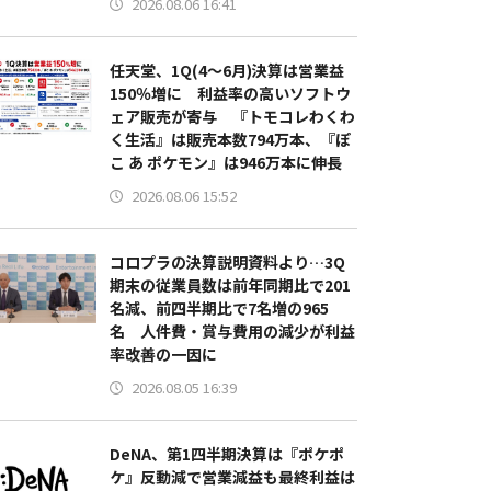
2026.08.06 16:41
任天堂、1Q(4～6月)決算は営業益
150％増に 利益率の高いソフトウ
ェア販売が寄与 『トモコレわくわ
く生活』は販売本数794万本、『ぽ
こ あ ポケモン』は946万本に伸長
2026.08.06 15:52
コロプラの決算説明資料より…3Q
期末の従業員数は前年同期比で201
名減、前四半期比で7名増の965
名 人件費・賞与費用の減少が利益
率改善の一因に
2026.08.05 16:39
DeNA、第1四半期決算は『ポケポ
ケ』反動減で営業減益も最終利益は