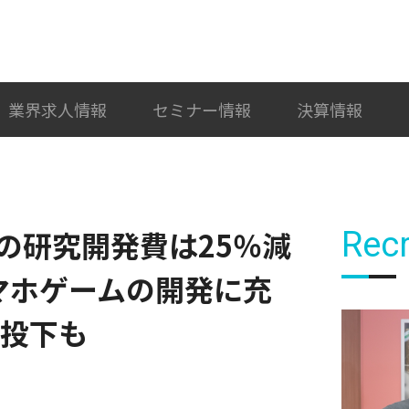
検索
カテゴリ選択
業界求人情報
セミナー情報
決算情報
期の研究開発費は25％減
Recr
スマホゲームの開発に充
の投下も