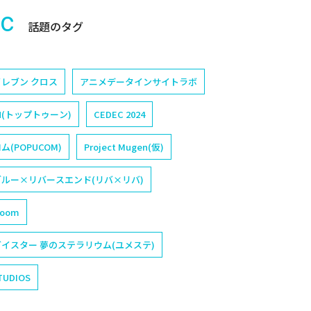
ic
話題のタグ
レブン クロス
アニメデータインサイトラボ
N(トップトゥーン)
CEDEC 2024
(POPUCOM)
Project Mugen(仮)
ルー×リバースエンド(リバ×リバ)
loom
イスター 夢のステラリウム(ユメステ)
TUDIOS