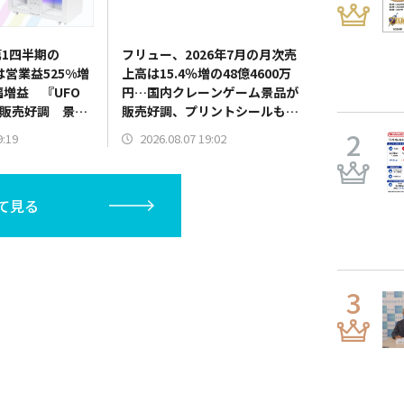
1四半期の
フリュー、2026年7月の月次売
は営業益525%増
上高は15.4％増の48億4600万
幅増益 『UFO
円…国内クレーンゲーム景品が
10』販売好調 景品
販売好調、プリントシールも新
器需要も旺盛
機種発売で伸長
9:19
2026.08.07 19:02
て見る