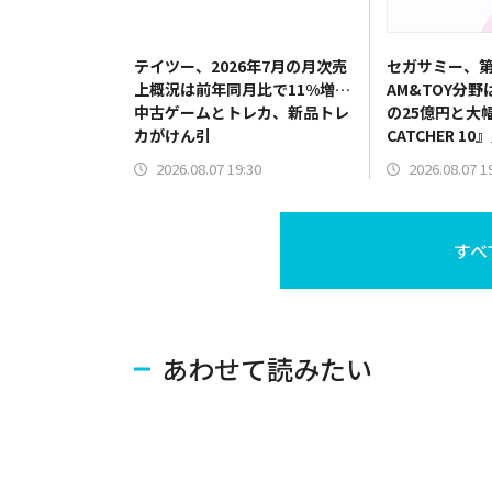
テイツー、2026年7月の月次売
セガサミー、第
上概況は前年同月比で11%増…
AM&TOY分野
中古ゲームとトレカ、新品トレ
の25億円と大
カがけん引
CATCHER 
だけでなく機
2026.08.07 19:30
2026.08.07 1
すべ
あわせて読みたい