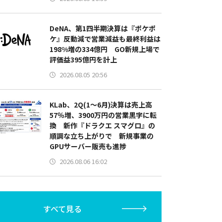
DeNA、第1四半期決算は『ポケポ
ケ』反動減で営業減益も最終利益は
198%増の334億円 GO新規上場で
評価益395億円を計上
2026.08.05 20:56
KLab、2Q(1～6月)決算は売上高
57％増、3900万円の営業黒字に転
換 新作『ドラクエ スマグロ』の
順調な立ち上がりで 新規事業の
GPUサーバー販売も進捗
2026.08.06 16:02
すべて見る