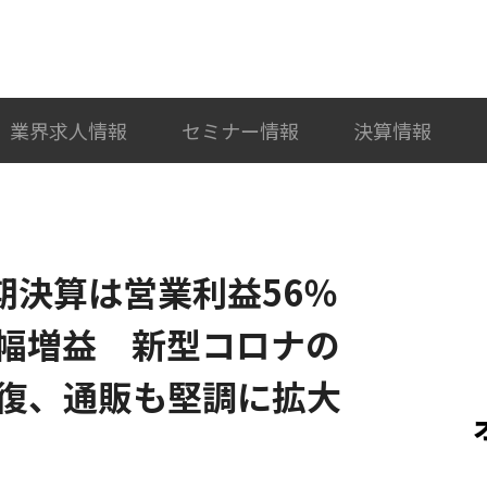
検索
カテゴリ選択
業界求人情報
セミナー情報
決算情報
期決算は営業利益56％
大幅増益 新型コロナの
復、通販も堅調に拡大