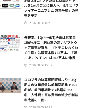
Switch 2ソフトの自社商品タイト
ルを1ヵ月ごとに投入へ 9月は『フ
ァイアーエムブレム 万紫千紅』の発
売を予定
2026.08.06 16:41
任天堂、1Q(4～6月)決算は営業益
150％増に 利益率の高いソフトウ
ェア販売が寄与 『トモコレわくわ
く生活』は販売本数794万本、『ぽ
こ あ ポケモン』は946万本に伸長
2026.08.06 15:52
コロプラの決算説明資料より…3Q
期末の従業員数は前年同期比で201
名減、前四半期比で7名増の965
名 人件費・賞与費用の減少が利益
率改善の一因に
2026.08.05 16:39