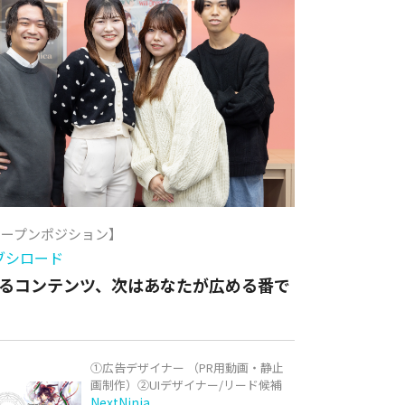
オープンポジション】
ブシロード
るコンテンツ、次はあなたが広める番で
①広告デザイナー （PR用動画・静止
画制作）②UIデザイナー/リード候補
NextNinja