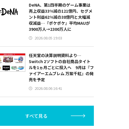
DeNA、第1四半期のゲーム事業は
売上収益33%減の121億円、セグメ
ント利益62%減の38億円と大幅減
収減益…『ポケポケ』平均MAUが
3900万人→2300万人に
2026.08.05 19:03
任天堂の決算説明資料より…
Switch 2ソフトの自社商品タイト
ルを1ヵ月ごとに投入へ 9月は『フ
ァイアーエムブレム 万紫千紅』の発
売を予定
2026.08.06 16:41
すべて見る