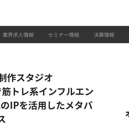
検索
カテゴリ選択
業界求人情報
セミナー情報
決算情報
制作スタジオ
業で筋トレ系インフルエン
ne氏のIPを活用したメタバ
ス