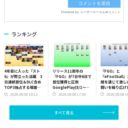
ランキング
リリース11周年の
『FGO』と
4年目に入った『スト
『FGO』が7日中6日で
『eFootball
6』が際立った活躍 3
首位獲得と圧倒
間を通じて激し
日連続首位＆DLC含め
GooglePlay(8/1～
闘いを繰り広
TOP3独占する場面
8/7)売上ランキング振
App Store(8/
も Steam(8/1～8/7)
2026.08.08 17:06
2026.08.08 1
2026.08.08 18:13
り返り
売上ランキング
売上ランキング振り返
り
り
すべて見る