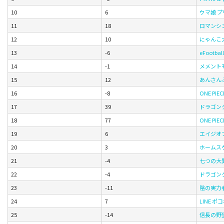
10
6
ウマ娘 
11
18
ロマンシン
12
10
にゃんこ
13
-6
eFootball
14
-1
メメント
15
12
あんさんぶ
16
-8
ONE PI
17
39
ドラゴン
18
77
ONE PI
19
6
エイジオ
20
3
ホームスケイ
21
-4
七つの大
22
-4
ドラゴン
23
-11
陰の実力
24
7
LINE ポ
25
-14
信長の野望