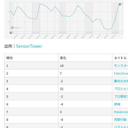
出所：
SensorTower
順位
変化
タイトル
1
14
モンスタ
2
7
Fate/Gra
3
-2
勝利の女神:
4
51
プロジェク
5
-2
プロ野球
6
-4
原神
7
3
Pokémon
8
-4
荒野行動
9
-3
パズル＆