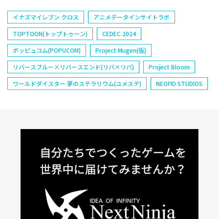
イナズマイレブン クロス
アニメデータインサイトラボ
TOPTOON(トップトゥーン)
CEDEC 2024
ポッピュコム(POPUCOM)
Project Mugen(仮)
リバースブルー×リバースエンド(リバ×リバ)
Project Bloom
ワールドダイスター 夢のステラリウム(ユメステ)
NEOFID STUDIOS