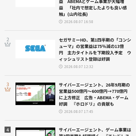
益 ABEMAとゲーム事業が大幅増
益 「社内で想定したよりも良い感
触」(山内社長)
2026.08.07 16:58
セガサミーHD、第1四半期の「コンシ
ューマ」の営業益は75％減の13億
円 主力タイトルを下期投入予定 ウ
ィッシュリスト登録は好調
2026.08.07 12:32
サイバーエージェント、26年9月期の
営業益500億円～600億円→770億円
に上方修正 広告・ABEMA・ゲーム
好調 『ホロドリ』の貢献も
2026.08.07 17:45
サイバーエージェント、ゲーム事業は
第3四半期も好調続く 『エンドレス