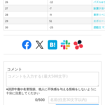
26
-12
パズル&
27
-7
放置少女
28
-9
東京リベ
29
51
エボニー 
30
-25
遊戯王 