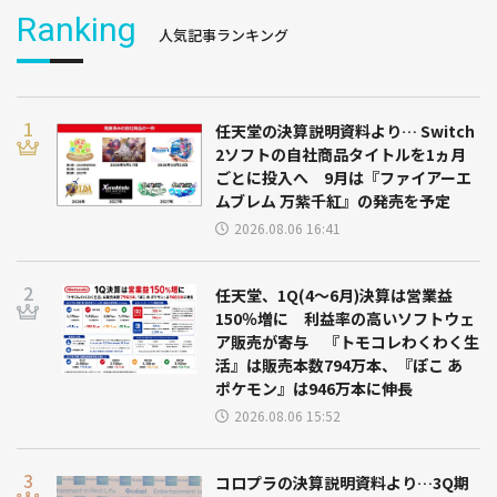
Ranking
人気記事ランキング
任天堂の決算説明資料より… Switch
2ソフトの自社商品タイトルを1ヵ月
ごとに投入へ 9月は『ファイアーエ
ムブレム 万紫千紅』の発売を予定
2026.08.06 16:41
任天堂、1Q(4～6月)決算は営業益
150％増に 利益率の高いソフトウェ
ア販売が寄与 『トモコレわくわく生
活』は販売本数794万本、『ぽこ あ
ポケモン』は946万本に伸長
2026.08.06 15:52
コロプラの決算説明資料より…3Q期