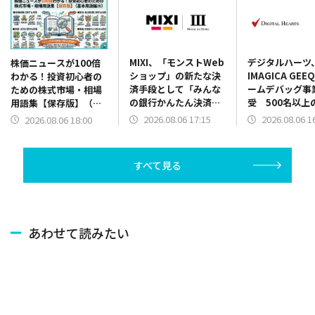
MIXI、「モンストWeb
デジタルハーツ
株価ニュースが100倍
ショップ」の新たな決
IMAGICA GE
わかる！投資初心者の
済手段として「みんな
ームデバッグ事
ための株式市場・相場
の銀行かんたん決済」
受 500名以上
用語集【保存版】（基
を導入！
と国内3拠点を
本用語編⑩）
2026.08.06 17:15
2026.08.06 1
2026.08.06 18:00
体制強化
すべて見る
あわせて読みたい