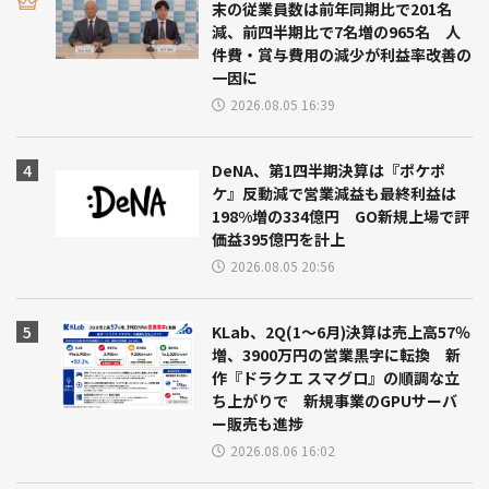
末の従業員数は前年同期比で201名
減、前四半期比で7名増の965名 人
件費・賞与費用の減少が利益率改善の
一因に
2026.08.05 16:39
DeNA、第1四半期決算は『ポケポ
ケ』反動減で営業減益も最終利益は
198%増の334億円 GO新規上場で評
価益395億円を計上
2026.08.05 20:56
KLab、2Q(1～6月)決算は売上高57％
増、3900万円の営業黒字に転換 新
作『ドラクエ スマグロ』の順調な立
ち上がりで 新規事業のGPUサーバ
ー販売も進捗
2026.08.06 16:02