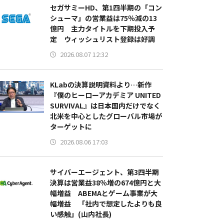
セガサミーHD、第1四半期の「コン
シューマ」の営業益は75％減の13
億円 主力タイトルを下期投入予
定 ウィッシュリスト登録は好調
2026.08.07 12:32
KLabの決算説明資料より…新作
『僕のヒーローアカデミア UNITED
SURVIVAL』は日本国内だけでなく
北米を中心としたグローバル市場が
ターゲットに
2026.08.06 17:03
サイバーエージェント、第3四半期
決算は営業益38％増の674億円と大
幅増益 ABEMAとゲーム事業が大
幅増益 「社内で想定したよりも良
い感触」(山内社長)