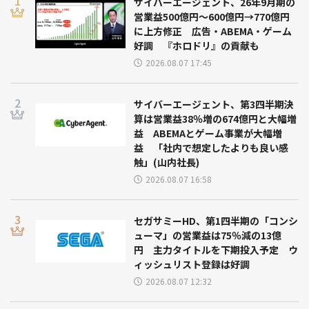
サイバーエージェント、26年9月期の
営業益500億円～600億円→770億円
に上方修正 広告・ABEMA・ゲーム
好調 『ホロドリ』の貢献も
2026.08.07 17:45
サイバーエージェント、第3四半期決
算は営業益38％増の674億円と大幅増
益 ABEMAとゲーム事業が大幅増
益 「社内で想定したよりも良い感
触」(山内社長)
2026.08.07 16:58
セガサミーHD、第1四半期の「コンシ
ューマ」の営業益は75％減の13億
円 主力タイトルを下期投入予定 ウ
ィッシュリスト登録は好調
2026.08.07 12:32