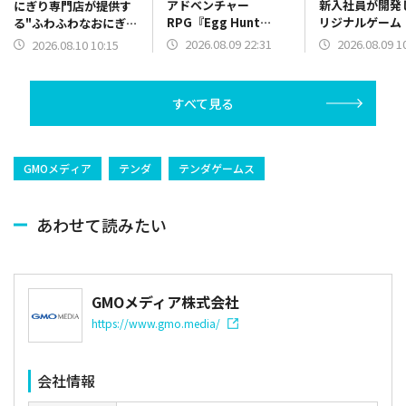
アドベンチャー
新入社員が開発
にぎり専門店が提供す
RPG『Egg Hunt
リジナルゲーム
る"ふわふわなおにぎ
2026: The Grand
ャメチャロボッ
り"が手軽に作れる「究
2026.08.09 22:31
2026.08.09 1
2026.08.10 10:15
Eggspress』のプロデ
App Storeで
極のおにぎり」を発売
ュースとグローバル展
（2024年8月9
（2023年8月10日）
開を支援
すべて見る
GMOメディア
テンダ
テンダゲームス
あわせて読みたい
GMOメディア株式会社
https://www.gmo.media/
会社情報