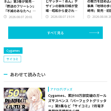
じヤッター！めん」デ
の魅力を詰め込
ネム』第3巻が発売…
ザインの御朱印帳が登
事典『地球の歩
『葬送のフリーレン』
場…昭和から愛される
崎市』発売…初
『不滅のあなたへ』著
駄菓子キャラと御朱印
で「ドラえもん
者大絶賛のファンタジ
2026.08.07 19:34
2026.08.06 2
2026.08.07 20:01
巡り！
下ろし特別カバ
ー漫画
すべて見る
Cygames
サイコミ
あわせて読みたい
アナログ/グッズ
Cygames、累計50万部突破のガール
ズサスペンス『パーフェクトグリッタ
ー』第5集など「サイコミ」7月電子
書籍発売情報を公開