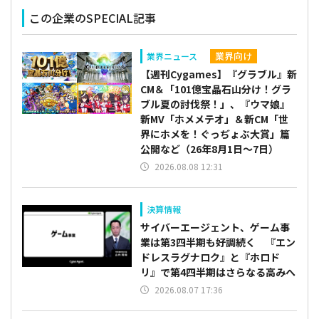
この企業のSPECIAL記事
業界向け
業界ニュース
【週刊Cygames】『グラブル』新
CM＆「101億宝晶石山分け！グラ
ブル夏の討伐祭！」、『ウマ娘』
新MV「ホメメテオ」＆新CM「世
界にホメを！ぐっぢょぶ大賞」篇
公開など（26年8月1日～7日）
2026.08.08 12:31
決算情報
サイバーエージェント、ゲーム事
業は第3四半期も好調続く 『エン
ドレスラグナロク』と『ホロド
リ』で第4四半期はさらなる高みへ
2026.08.07 17:36