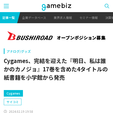
記事一覧
企業データベース
業界求人情報
セミナー情報
決算
アナログ/グッズ
Cygames、完結を迎えた『明日、私は誰
かのカノジョ』17巻を含めた4タイトルの
紙書籍を小学館から発売
Cygames
サイコミ
2024.02.19 19:58