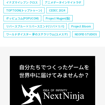
イナズマイレブン クロス
アニメデータインサイトラボ
TOPTOON(トップトゥーン)
CEDEC 2024
ポッピュコム(POPUCOM)
Project Mugen(仮)
リバースブルー×リバースエンド(リバ×リバ)
Project Bloom
ワールドダイスター 夢のステラリウム(ユメステ)
NEOFID STUDIOS