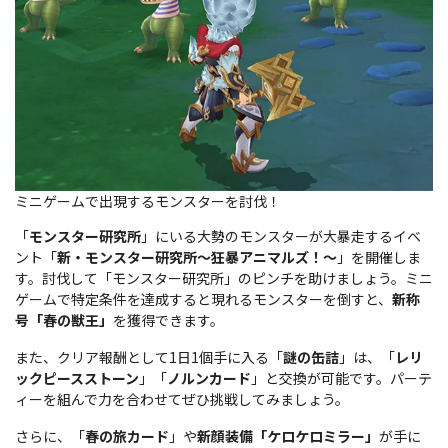
ミニゲームで出現するモンスターを討伐！
「
モンスター研究所
」にいる大勢のモンスターが大暴走するイベ
ント「
新・モンスター研究所～狂暴アニマルズ！～
」を開催しま
す。討伐して「モンスター研究所」のピンチを助けましょう。ミニ
ゲームで特定条件を達成すると現れるモンスターを倒すと、
新称
号「春の獣王」
を獲得できます。
また、クリア報酬として1日1個手に入る「
謎の缶詰
」は、「
レリ
ックピースストーン
」「
ノルンカード
」と交換が可能です。パーテ
ィーを組んで力を合わせてぜひ挑戦してみましょう。
さらに、「
春の旅カード
」や
新顔装備「ケロケロミラー」
が手に