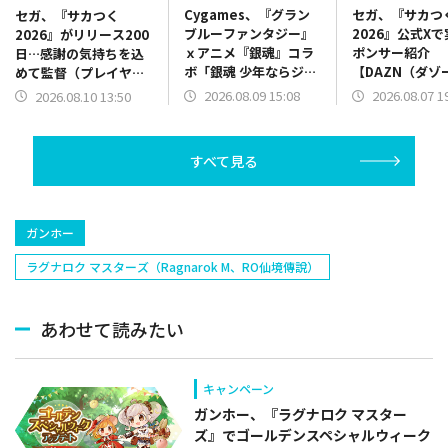
Cygames、『グラン
セガ、『サカつ
セガ、『サカつく
ブルーファンタジー』
2026』公式X
2026』がリリース200
ｘアニメ『銀魂』コラ
ポンサー紹介
日…感謝の気持ちを込
ボ「銀魂 少年ならジャ
【DAZN（ダゾ
めて監督（プレイヤ
ンプの裏表紙までちゃ
ン）】篇をポス
ー）へ特別なプレゼン
2026.08.09 15:08
2026.08.07 1
2026.08.10 13:50
んと楽しめ」を復刻開
ト
催
すべて見る
ガンホー
ラグナロク マスターズ（Ragnarok M、RO仙境傳說）
あわせて読みたい
キャンペーン
ガンホー、『ラグナロク マスター
ズ』でゴールデンスペシャルウィーク