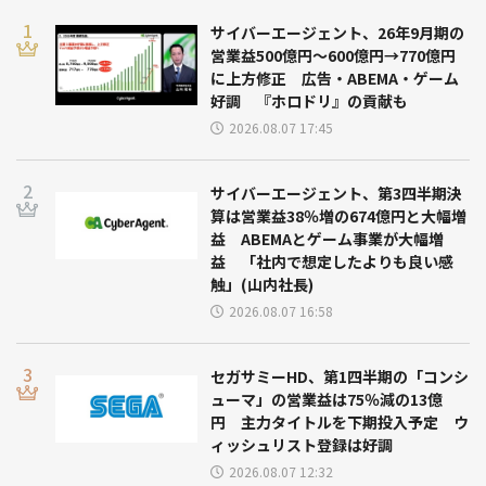
サイバーエージェント、26年9月期の
営業益500億円～600億円→770億円
に上方修正 広告・ABEMA・ゲーム
好調 『ホロドリ』の貢献も
2026.08.07 17:45
サイバーエージェント、第3四半期決
算は営業益38％増の674億円と大幅増
益 ABEMAとゲーム事業が大幅増
益 「社内で想定したよりも良い感
触」(山内社長)
2026.08.07 16:58
セガサミーHD、第1四半期の「コンシ
ューマ」の営業益は75％減の13億
円 主力タイトルを下期投入予定 ウ
ィッシュリスト登録は好調
2026.08.07 12:32