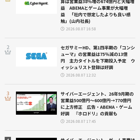
算は営業益38％増の674億円と大幅増
益 ABEMAとゲーム事業が大幅増
益 「社内で想定したよりも良い感
触」(山内社長)
2026.08.07 16:58
セガサミーHD、第1四半期の「コンシ
ューマ」の営業益は75％減の13億
円 主力タイトルを下期投入予定 ウ
ィッシュリスト登録は好調
2026.08.07 12:32
サイバーエージェント、26年9月期の
営業益500億円～600億円→770億円
に上方修正 広告・ABEMA・ゲーム
好調 『ホロドリ』の貢献も
2026.08.07 17:45
サイバーエージェント、ゲーム事業は