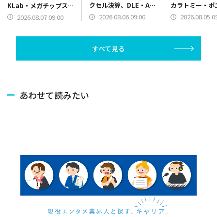
クセル決算、DLE・AI
カラトミー・ポ
KLab・メガチップス・
アニメインタビュー、
ン決算、『ほの
CRIミドルウェア決
2026.08.06 09:00
2026.08.05 0
2026.08.07 09:00
GENDAとLDHJAPAN
庭』10万本突破
算、『ヒロサバ』リリ
がIP開発で合弁設立
『FF14』Swit
ース、デジハHDが
リース
MBO
すべて見る
あわせて読みたい