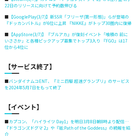
22日のリリースに向けて予約数伸びる
■
【GooglePlay(3/7)】新SSR「フリーザ(第一形態)」らが登場の
『ドッカンバトル』が6位に上昇 『NIKKE』がトップ30圏内に復帰
■
【AppStore(3/7)】『ブルアカ』が復刻イベント「喰積の 前に
いささか」と各種ピックアップ募集でトップ3入り 『FGO』は17
位から4位に
【サービス終了】
■
バンダイナムコENT、『ミニ四駆 超速グランプリ』のサービス
を2024年5月7日をもって終了
【イベント】
■
カプコン、「ハイライツ Day1」を明日3月8日朝8時より配信…
『ドラゴンズドグマ 2』や『祇:Path of the Goddess』の続報を紹
介