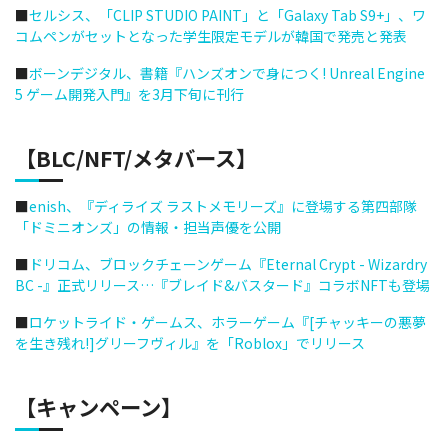
■
セルシス、「CLIP STUDIO PAINT」と「Galaxy Tab S9+」、ワ
コムペンがセットとなった学生限定モデルが韓国で発売と発表
■
ボーンデジタル、書籍『ハンズオンで身につく! Unreal Engine
5 ゲーム開発入門』を3月下旬に刊行
【BLC/NFT/メタバース】
■
enish、『ディライズ ラストメモリーズ』に登場する第四部隊
「ドミニオンズ」の情報・担当声優を公開
■
ドリコム、ブロックチェーンゲーム『Eternal Crypt - Wizardry
BC -』正式リリース…『ブレイド&バスタード』コラボNFTも登場
■
ロケットライド・ゲームス、ホラーゲーム『[チャッキーの悪夢
を生き残れ!]グリーフヴィル』を「Roblox」でリリース
【キャンペーン】