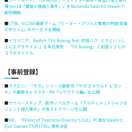
■
ジー・モード、『G-MODEアーカイブス+ 探偵・癸生川凌介事件
譚 Vol.14「螺旋の棺殺人事件」』をNintendo SwitchとSteamで
配信開始
■
CTW、G123の最新ゲーム『ピーター・グリルと賢者の時間 貞操
の守り人2』のサービスを開始
■
イマジニア、Switch『Fit Boxing feat. 初音ミク -ミクといっし
ょにエクササイズ-』を本日発売…「Fit Boxing」と初音ミクとの
コラボタイトル
【事前登録】
■
スクエニ、「サガ」シリーズ最新作『サガ エメラルド ビヨン
ド』の最新キャラクターPV『シウグナス編』を公開
■
サイバーステップ、新作ノベルゲーム『アルティメットジャンボ
ジェット殺人事件』の各ストアページを公開
■
SIE、『Ghost of Tsushima Director’s Cut』PC版をSteamと
Epic Gamesで5月17日に発売決定