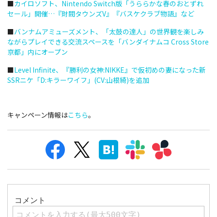
■
カイロソフト、Nintendo Switch版「うららかな春のおとずれ
セール」開催…『財閥タウンズV』『バスケクラブ物語』など
■
バンナムアミューズメント、「太鼓の達人」の世界観を楽しみ
ながらプレイできる交流スペースを「バンダイナムコ Cross Store
京都」内にオープン
■
Level Infinite、『勝利の女神:NIKKE』で仮初めの妻になった新
SSRニケ「D:キラーワイフ」(CV:山根綺)を追加
キャンペーン情報は
こちら
。