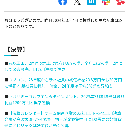
おはようございます。昨日2024年3月7日に掲載した主な記事は以
下のとおりです。
【決算】
■
買取王国、2月月次売上は既存店8.9%増、全店13.2%増…2月と
して過去最高、14カ月連続で達成
■
カプコン、25年度から新卒社員の初任給を23.5万円から30万円
に増額 在籍社員に特別一時金、24年度は平均5%超の昇給も
■
セガサミーゴルフエンタテインメント、2023年3月期決算は最終
利益1200万円と黒字転換
■
【決算カレンダー】ゲーム関連企業の23年11月～24年1月決算
発表が今週末8日から発表…初日が発表集中日に DX需要の好調背
景にアピリッツは好業績が続く公算