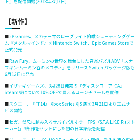
ト』を配信開始(2018年3月7日)
【新作】
■
2P Games、メカテーマのローグライト俯瞰シューティングゲー
ム『メタルマインド』をNintendo Switch、Epic Games Storeで
正式発売
■
Raw Fury、ムーミンの世界を舞台にした音楽パズルADV『スナ
フキン:ムーミン谷のメロディ』をリリース Switch パッケージ版も
6月13日に発売
■
イザナギゲームズ、3月28日発売の『ディスクロニア: CA』
Steam版について10%OFFで買えるローンチセールを開催
■
スクエニ、『FF14』 Xbox Series X|S 版を3月21日より正式サー
ビス開始
■
セガ、禁忌に踏み入るサバイバルホラーFPS『S.T.A.L.K.E.R.(スト
ーカー)』3部作をセットにした初の日本語版を配信