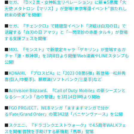
■
セガ、『D×2 真・女神転生リベレーション』に新★5悪魔「大
天使 メタトロン【マリス】」が登場! 東京奪還イベント“放たれし
終末の使者”を開催!
■
セガ、『チェンクロ』で踏破型イベント「決戦は白刃の日」で
活躍する「白刃の日 アマツ」と「一閃至妙の赤墨 タルキ」が登場
する支援フェスを開催
■
MIXI、『モンスト』で新限定キャラ「ゲキリン」が登場するガ
チャ「激・獣神祭」を3月8日より開催!Web漫画やLINEスタンプも
公開!
■
KONAMI、『プロスピA』に「2023 OB第6弾」新登場…松井秀
喜(巨人/中堅手)、藤原満(ソフトバンク/三塁手)など
■
Activision Blizzard、『Call of Duty: Mobile』の新シーズンと
なるシーズン3「古の警鐘」を3月14日9時より開始
■
FGO PROJECT、WEBマンガ「ますますマンガで分か
る!Fate/Grand Order」の第342話「バニヤンヴァース」を公開
■
スクエニ、『ドラゴンクエストウォーク』で4.5周年WALKフェ
スを開催!冒険を手助けする新機能「馬車」登場