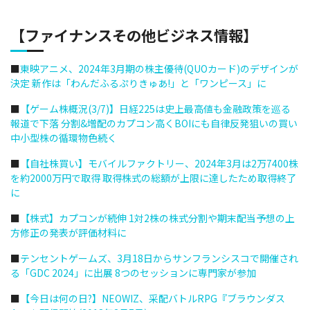
【ファイナンスその他ビジネス情報】
■
東映アニメ、2024年3月期の株主優待(QUOカード)のデザインが
決定 新作は「わんだふるぷりきゅあ!」と「ワンピース」に
■
【ゲーム株概況(3/7)】日経225は史上最高値も金融政策を巡る
報道で下落 分割&増配のカプコン高くBOIにも自律反発狙いの買い
中小型株の循環物色続く
■
【自社株買い】モバイルファクトリー、2024年3月は2万7400株
を約2000万円で取得 取得株式の総額が上限に達したため取得終了
に
■
【株式】カプコンが続伸 1対2株の株式分割や期末配当予想の上
方修正の発表が評価材料に
■
テンセントゲームズ、3月18日からサンフランシスコで開催され
る「GDC 2024」に出展 8つのセッションに専門家が参加
■
【今日は何の日?】NEOWIZ、采配バトルRPG『ブラウンダス