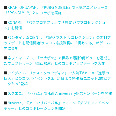
■
KRAFTON JAPAN、『PUBG MOBILE』で人気アニメシリーズ
「SPY×FAMILY」とのコラボを実施
■
KONAMI、『パワプロアプリ』で「球宴 パワプロセレクショ
ン」を開催
■
バンダイナムコENT、『SAO ラスト リコレクション』の無料ア
ップデートを配信開始!ラスコレ応援隊長の「湊あくあ」がゲーム
内に登場
■
ネットマーブル、『セナポケ』で世界で累計9億ビューを達成し
たウェブトゥーン『華山帰還』とのコラボアップデートを実施
■
アイディス、『ラストクラウディア』で人気TVアニメ「進撃の
巨人」とのコラボイベントを3月14日より開催 新ユニット2体とア
ーク2つが登場
■
スクエニ、『FF7EC』でHalf Anniversary記念ャンペーンを開催
■
Nuverse、『アース:リバイバル』でアニメ『デジモンアドベン
チャー』とのコラボレーションを開始!