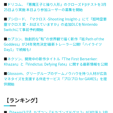
■
ドリコム、『悪魔王子と操り人形』のクローズドβテストを3月
25日より実施 本日より参加ユーザーの募集を開始
■
ブシロード、『マクロス -Shooting Insight-』にて『超時空要
塞マクロス 愛・おぼえていますか』の追加DLCをNintendo
Switchにて事前予約開始
■
カプコン、独創的な“和”の世界観で描く新作『祇:Path of the
Goddess』が24年発売決定!最新トレーラー公開!「ハイライツ
Day1」で続報も!
■
ネクソン、開発中の新作タイトル『The First Berserker:
Khazan』と『Vindictus: Defying Fate』に関する最新情報を公開
■
Glossom、グリーグループのゲームノウハウを持つ人材が広告
マネタイズを支援する伴走サービス「プロブロ for GAMES」を提
供開始
【ランキング】
■
【Steam(3/7)】カプコン『ドラゴンズドグマ 2』が3位浮上 3月