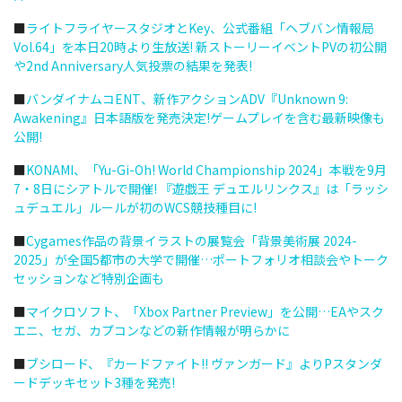
■
ライトフライヤースタジオとKey、公式番組「ヘブバン情報局
Vol.64」を本日20時より生放送! 新ストーリーイベントPVの初公開
や2nd Anniversary人気投票の結果を発表!
■
バンダイナムコENT、新作アクションADV『Unknown 9:
Awakening』日本語版を発売決定!ゲームプレイを含む最新映像も
公開!
■
KONAMI、「Yu-Gi-Oh! World Championship 2024」本戦を9月
7・8日にシアトルで開催! 『遊戯王 デュエルリンクス』は「ラッシ
ュデュエル」ルールが初のWCS競技種目に!
■
Cygames作品の背景イラストの展覧会「背景美術展 2024-
2025」が全国5都市の大学で開催…ポートフォリオ相談会やトーク
セッションなど特別企画も
■
マイクロソフト、「Xbox Partner Preview」を公開…EAやスク
エニ、セガ、カプコンなどの新作情報が明らかに
■
ブシロード、『カードファイト!! ヴァンガード』よりPスタンダ
ードデッキセット3種を発売!