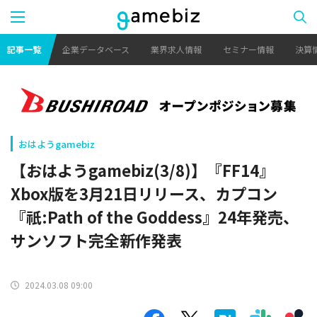
記事一覧
企業データベース
業界求人情報
セミナー情報
決算
おはようgamebiz
【おはようgamebiz(3/8)】『FF14』
Xbox版を3月21日リリース、カプコン
『祇:Path of the Goddess』24年発売、
サンソフト完全新作発表
2024.03.08 09:00