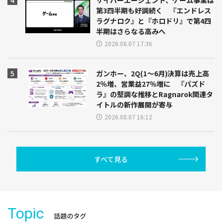
第3四半期も好調続く 『エンドレス
ラグナロク』と『ホロドリ』で第4四
半期はさらなる高みへ
2026.08.07 17:36
ガンホー、2Q(1～6月)決算は売上高
2％増、営業益27％増に 『パズド
ラ』の堅調な推移とRagnarok関連タ
イトルの新作展開が寄与
2026.08.07 16:12
すべて見る
Topic
話題のタグ