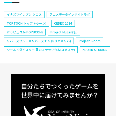
イナズマイレブン クロス
アニメデータインサイトラボ
TOPTOON(トップトゥーン)
CEDEC 2024
ポッピュコム(POPUCOM)
Project Mugen(仮)
リバースブルー×リバースエンド(リバ×リバ)
Project Bloom
ワールドダイスター 夢のステラリウム(ユメステ)
NEOFID STUDIOS