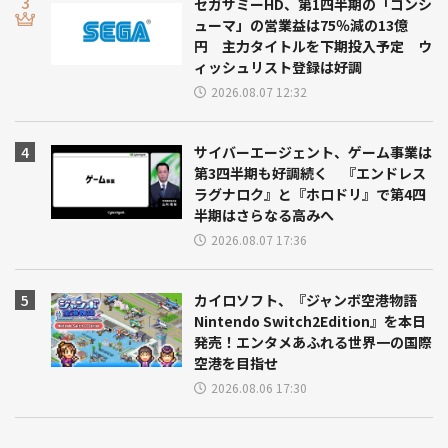
セガサミーHD、第1四半期の「コンシ
ューマ」の営業益は75％減の13億
円 主力タイトルを下期投入予定 ウ
ィッシュリスト登録は好調
2026.08.07 12:32
サイバーエージェント、ゲーム事業は
第3四半期も好調続く 『エンドレス
ラグナロク』と『ホロドリ』で第4四
半期はさらなる高みへ
2026.08.07 17:36
カイロソフト、『ジャンボ空港物語
Nintendo Switch2Edition』を本日
発売！エンタメあふれる世界一の国際
空港を目指せ
2026.08.06 17:30