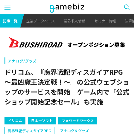
記事一覧
企業データベース
業界求人情報
セミナー情報
決算
アナログ/グッズ
ドリコム、『魔界戦記ディスガイアRPG
～最凶魔王決定戦！～』の公式ウェブショ
ップのサービスを開始 ゲーム内で「公式
ショップ開始記念セール」も実施
ドリコム
日本一ソフト
フォワードワークス
魔界戦記ディスガイアRPG
アナログ＆グッズ