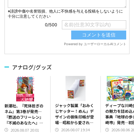
アナログ/グッズ
ジャック製菓「おみく
ディープな川崎
新潮社、『死体担ぎの
じヤッター！めん」デ
の魅力を詰め込
ネム』第3巻が発売…
ザインの御朱印帳が登
事典『地球の歩
『葬送のフリーレン』
場…昭和から愛される
崎市』発売…初
『不滅のあなたへ』著
駄菓子キャラと御朱印
で「ドラえもん
者大絶賛のファンタジ
2026.08.07 19:34
2026.08.06 2
2026.08.07 20:01
巡り！
下ろし特別カバ