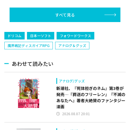
ー漫画
すべて見る
ドリコム
日本一ソフト
フォワードワークス
魔界戦記ディスガイアRPG
アナログ＆グッズ
あわせて読みたい
アナログ/グッズ
新潮社、『死体担ぎのネム』第3巻が
発売…『葬送のフリーレン』『不滅の
あなたへ』著者大絶賛のファンタジー
漫画
2026.08.07 20:01