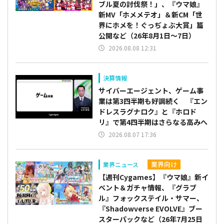
ブル夏の討伐祭！」、『ウマ娘』
新MV「ホメメテオ」＆新CM「世
界にホメを！ぐっぢょぶ大賞」篇
公開など（26年8月1日～7日）
2026.08.08 12:31
決算情報
サイバーエージェント、ゲーム事
業は第3四半期も好調続く 『エン
ドレスラグナロク』と『ホロド
リ』で第4四半期はさらなる高みへ
2026.08.07 17:36
業界向け
業界ニュース
【週刊Cygames】『ウマ娘』新イ
ベント＆ガチャ情報、『グラブ
ル』フォックステイル・サマー、
『Shadowverse EVOLVE』ブー
スターパックなど（26年7月25日