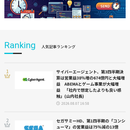
Ranking
人気記事ランキング
サイバーエージェント、第3四半期決
算は営業益38％増の674億円と大幅増
益 ABEMAとゲーム事業が大幅増
益 「社内で想定したよりも良い感
触」(山内社長)
2026.08.07 16:58
セガサミーHD、第1四半期の「コンシ
ューマ」の営業益は75％減の13億