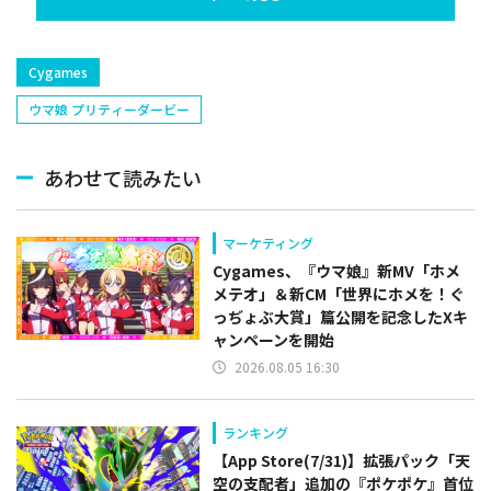
捕手)など
Cygames
ウマ娘 プリティーダービー
あわせて読みたい
マーケティング
Cygames、『ウマ娘』新MV「ホメ
メテオ」＆新CM「世界にホメを！ぐ
っぢょぶ大賞」篇公開を記念したXキ
ャンペーンを開始
2026.08.05 16:30
ランキング
【App Store(7/31)】拡張パック「天
空の支配者」追加の『ポケポケ』首位