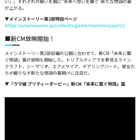
い」。それぞれの願いを胸に“未来へ想いを繋ぐ”新たな物語の幕
が上がる。
▼メインストーリー第2部特設ページ
https://umamusume.jp/contents/game/mainstory/part2/
■新CM放映開始！
メインストーリー第2部前編の公開に合わせて、新CM「未来に繋
ぐ物語」篇の放映も開始した。トリプルティアラを夢見るライン
クラフト、シーザリオ、エアメサイア、デアリングハート。彼女た
ちが織りなす新たな物語の幕開けに注目だ。
▼『ウマ娘 プリティーダービー』新CM「未来に繋ぐ物語」篇