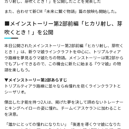
カリ射し、芽吹くとき！」を公開したことを発表した
また、合わせて新CM「未来に繋ぐ物語」篇の放映も開始した。
■メインストーリー第2部前編「ヒカリ射し、芽
吹くとき！」を公開
本日公開されたメインストーリー第2部前編「ヒカリ射し、芽吹く
とき！」は、新ウマ娘ラインクラフトを中心に、トリプルティア
ラ路線を夢見るウマ娘たちの物語。メインストーリーは第2部から
でもプレイできるので、この機会に新たに始まる『ウマ娘』の物
語を楽しもう。
▼メインストーリー第2部あらすじ
トリプルティアラ路線に並々ならぬ憧れを抱くラインクラフトと
シーザリオ。
傑出した才能を持つ2人は、掲げた夢を決して諦めないトレーナー
とキングヘイローの姿に憧れ、チーム＜アスケラ＞に加わること
を決意。
「誰かにとっての憧れになりたい」「後進を導くウマ娘になりた