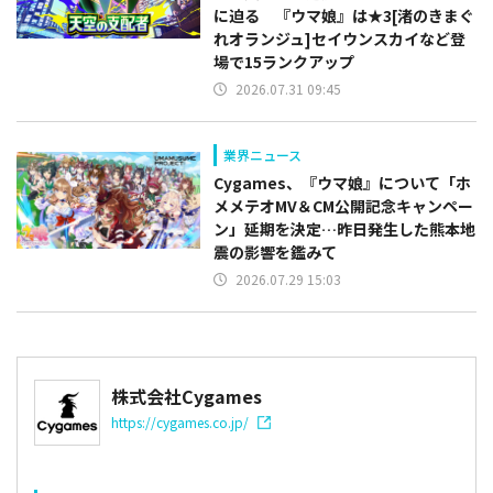
に迫る 『ウマ娘』は★3[渚のきまぐ
れオランジュ]セイウンスカイなど登
場で15ランクアップ
2026.07.31 09:45
業界ニュース
Cygames、『ウマ娘』について「ホ
メメテオMV＆CM公開記念キャンペー
ン」延期を決定…昨日発生した熊本地
震の影響を鑑みて
2026.07.29 15:03
株式会社Cygames
https://cygames.co.jp/