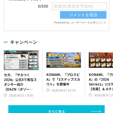
キャンペーン
KONAMI、『プロスピ
KONAMI、『
セガ、『サカつく
A』で「3ステップスカ
A』の「2026
2026』公式Xで実在ス
ウト」を開催中
Series1」にS
ポンサー紹介
【先発】＆ Aラ
【DAZN（ダゾー
2026.08.07 15:30
【野手】新登場
ン）】篇をポスト
2026.08.07 1
2026.08.07 19:00
リー(オリックス
ラー(中日)、奈
己(北海道日本ハ
すべて見る
塁手)、持丸泰輝