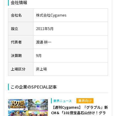
会社情報
会社名
株式会社Cygames
設立
2011年5月
代表者
渡邊 耕一
決算期
9月
上場区分
非上場
この企業のSPECIAL記事
業界向け
業界ニュース
【週刊Cygames】『グラブル』新
CM＆「101億宝晶石山分け！グラ