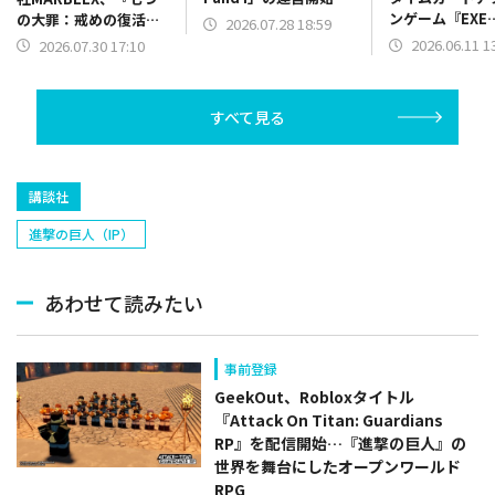
ンゲーム『EXE
の大罪：戒めの復活
2026.07.28 18:59
ARENA』が事
NFT』を正式リリース
2026.06.11 1
2026.07.30 17:10
ャンペーンを開
すべて見る
講談社
進撃の巨人（IP）
あわせて読みたい
事前登録
GeekOut、Robloxタイトル
『Attack On Titan: Guardians
RP』を配信開始…『進撃の巨人』の
世界を舞台にしたオープンワールド
RPG