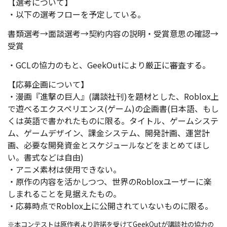
【選考について】
・以下の選考フローを予定している。
書類選考→面談選考→契約内容の説明・受賞意思の確認→
受賞
・GCLの協力のもと、GeekOutにより厳正に審査する。
【応募企画について】
・漫画『進撃の巨人』(講談社刊)を題材とした、Roblox上
で遊べるエクスペリエンス(ゲーム)の企画書(日本語、もし
くは英語で書かれたものに限る。タイトル、ゲームシステ
ム、ゲームデザイン、課金システム、開発計画、運営計
画、必要な開発資金とスケジュールなどをまとめてほし
い。書式などは自由)
・アニメ素材は使用できない。
・原作の内容を活かしつつ、世界のRobloxユーザーに楽
しまれることを見据えたもの。
・応募時点でRoblox上に公開されていないものに限る。
※本コンテストは原作者より許諾を受けてGeekOutが講談社の協力の