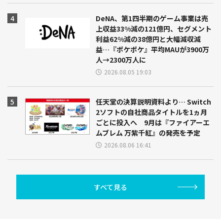
DeNA、第1四半期のゲーム事業は売
上収益33%減の121億円、セグメント
利益62%減の38億円と大幅減収減
益…『ポケポケ』平均MAUが3900万
人→2300万人に
2026.08.05 19:03
任天堂の決算説明資料より… Switch
2ソフトの自社商品タイトルを1ヵ月
ごとに投入へ 9月は『ファイアーエ
ムブレム 万紫千紅』の発売を予定
2026.08.06 16:41
すべて見る