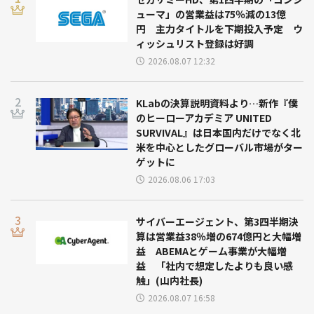
ューマ」の営業益は75％減の13億
円 主力タイトルを下期投入予定 ウ
ィッシュリスト登録は好調
2026.08.07 12:32
KLabの決算説明資料より…新作『僕
のヒーローアカデミア UNITED
SURVIVAL』は日本国内だけでなく北
米を中心としたグローバル市場がター
ゲットに
2026.08.06 17:03
サイバーエージェント、第3四半期決
算は営業益38％増の674億円と大幅増
益 ABEMAとゲーム事業が大幅増
益 「社内で想定したよりも良い感
触」(山内社長)
2026.08.07 16:58