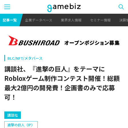
記事一覧
企業データベース
業界求人情報
セミナー情報
決算
BLC/NFT/メタバース
講談社、『進撃の巨人』をテーマに
Robloxゲーム制作コンテスト開催！総額
最大2億円の開発費！企画書のみで応募
可！
講談社
進撃の巨人（IP）