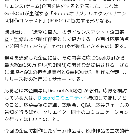
リエンス(ゲーム)企画を開催すると発表した。これは
GeekOutが主催する「Robloxオリジナルエクスペリエン
ス制作コンテスト」(ROECC)に協力する形となる。
講談社は、『進撃の巨人』のライセンスアウト・企画審
査・監修および制作伴走として協力する。
企画は応募時点
で公開されておらず、かつ自身が制作できるものに限る。
選考を通過した企画には、その内容に応じGeekOutから
最大総額150万ドル(約2億円)の開発費が提供される。さら
に講談社GCLの担当編集者とGeekOutが、制作に伴走し、
リリース後の運用までサポートする。
応募者は本企画専用Discordへの参加が必須。応募を検討
している人は、
Discordコミュニティ
へ参加してほしいと
のこと。
応募要項の詳細、説明会、Q&A、応募フォームの
告知を行うほか、クリエイター同士のコミュニケーション
を行ってほしいとのこと。
今回の企画で制作したゲーム作品は、原作作品の二次的著