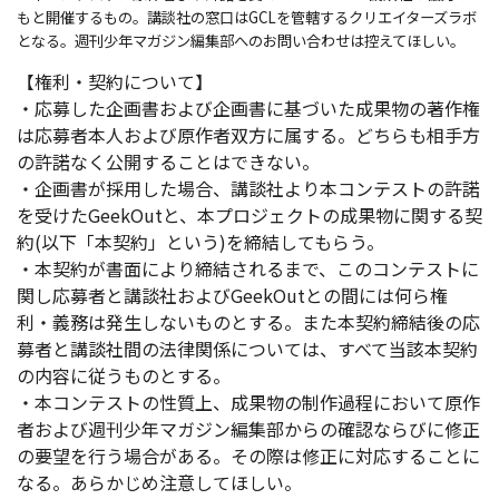
もと開催するもの。講談社の窓口はGCLを管轄するクリエイターズラボ
となる。週刊少年マガジン編集部へのお問い合わせは控えてほしい。
【権利・契約について】
・応募した企画書および企画書に基づいた成果物の著作権
は応募者本人および原作者双方に属する。どちらも相手方
の許諾なく公開することはできない。
・企画書が採用した場合、講談社より本コンテストの許諾
を受けたGeekOutと、本プロジェクトの成果物に関する契
約(以下「本契約」という)を締結してもらう。
・本契約が書面により締結されるまで、このコンテストに
関し応募者と講談社およびGeekOutとの間には何ら権
利・義務は発生しないものとする。また本契約締結後の応
募者と講談社間の法律関係については、すべて当該本契約
の内容に従うものとする。
・本コンテストの性質上、成果物の制作過程において原作
者および週刊少年マガジン編集部からの確認ならびに修正
の要望を行う場合がある。その際は修正に対応することに
なる。あらかじめ注意してほしい。