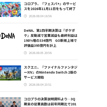
コロプラ、『フェスバ+』のサービ
スを2026年11月11日をもって終了
2026.08.04 16:56
DeNA、第1四半期決算は『ポケポ
ケ』反動減で営業減益も最終利益は
198%増の334億円 GO新規上場で
評価益395億円を計上
2026.08.05 20:56
スクエニ、『ファイナルファンタジ
ーXIV』のNintendo Switch 2版の
サービス開始
2026.08.04 23:51
コロプラの決算説明資料より…3Q
期末の従業員数は前年同期比で201