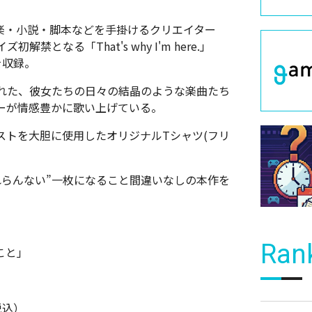
楽・小説・脚本などを手掛けるクリエイター
となる「That's why I'm here.」
を収録。
れた、彼女たちの日々の結晶のような楽曲たち
バーが情感豊かに歌い上げている。
ストを大胆に使用したオリジナルTシャツ(フリ
れらんない”一枚になること間違いなしの本作を
Ran
のこと」
税込）