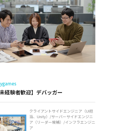
ー
games
未経験者歓迎】デバッガー
クライアントサイドエンジニア（UI担
当、Unity）/サーバーサイドエンジニ
ア（リーダー候補）/インフラエンジニ
ア