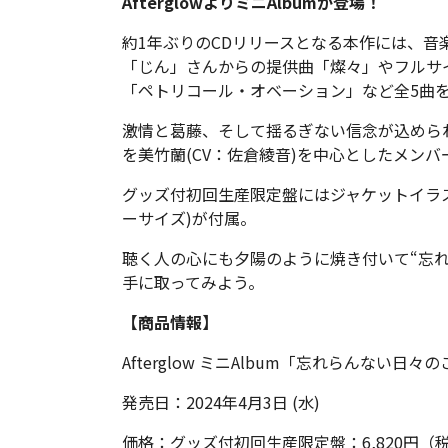
AfterglowよりミニAlbumが登場！
約1年ぶりのCDリリースとなる本作には、音
「じん」さんからの提供曲「燦々」やフルサイズ初解禁
「ペトリコール・オベーション」など全5曲
激情と葛藤、そして揺るぎない信念が込めら
を美竹蘭(CV：佐倉綾音)を中心としたメン
グッズ付初回生産限定盤にはジャケットイラ
ーサイズ)が付属。
聴く人の心にも夕陽のように焼き付いて“忘
手に取ってみよう。
【商品情報】
Afterglow ミニAlbum「忘れらんない日々
発売日：2024年4月3日 (水)
価格：グッズ付初回生産限定盤：6,820円（