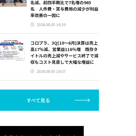
名減、前四半期比で7名増の965
名 人件費・賞与費用の減少が利益
率改善の一因に
2026.08.05 16:39
コロプラ、3Q(10～6月)決算は売上
高17％減、営業益116％増 既存タ
イトルの売上減やサービス終了で減
収もコスト見直しで大幅な増益に
2026.08.05 18:07
すべて見る