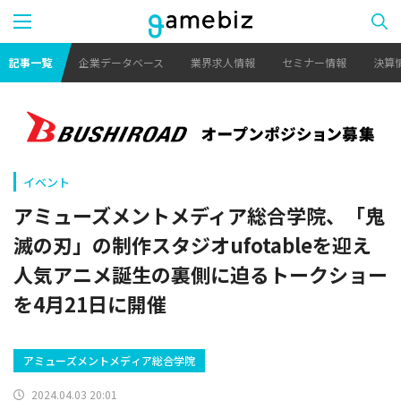
記事一覧
企業データベース
業界求人情報
セミナー情報
決算
イベント
アミューズメントメディア総合学院、「鬼
滅の刃」の制作スタジオufotableを迎え
人気アニメ誕生の裏側に迫るトークショー
を4月21日に開催
アミューズメントメディア総合学院
2024.04.03 20:01