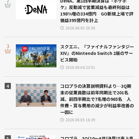
DeNA、第1四半期決算は『ポケポ
ケ』反動減で営業減益も最終利益は
198%増の334億円 GO新規上場で評
価益395億円を計上
2026.08.05 20:56
スクエニ、『ファイナルファンタジー
XIV』のNintendo Switch 2版のサー
ビス開始
2026.08.04 23:51
コロプラの決算説明資料より…3Q期
末の従業員数は前年同期比で201名
減、前四半期比で7名増の965名 人
件費・賞与費用の減少が利益率改善の
一因に
2026.08.05 16:39
コロプラ、3Q(10～6月)決算は売上高