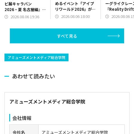
めるイベント「アイプ
ーグライクレー
ビ展キャラバン
リワールド2026」が
『Reality Dri
2026・夏 名古屋編』
10月11日・12日に幕
新デモ版を公開
を2026年8月29日に開
2026.08.06 18:00
2026.08.06 1
2026.08.06 19:36
張メッセで開催決定
催
すべて見る
アミューズメントメディア総合学院
あわせて読みたい
アミューズメントメディア総合学院
会社情報
会社名
アミューズメントメディア総合学院