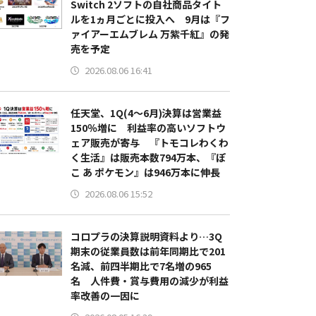
Switch 2ソフトの自社商品タイト
ルを1ヵ月ごとに投入へ 9月は『フ
ァイアーエムブレム 万紫千紅』の発
売を予定
2026.08.06 16:41
任天堂、1Q(4～6月)決算は営業益
150％増に 利益率の高いソフトウ
ェア販売が寄与 『トモコレわくわ
く生活』は販売本数794万本、『ぽ
こ あ ポケモン』は946万本に伸長
2026.08.06 15:52
コロプラの決算説明資料より…3Q
期末の従業員数は前年同期比で201
名減、前四半期比で7名増の965
名 人件費・賞与費用の減少が利益
率改善の一因に