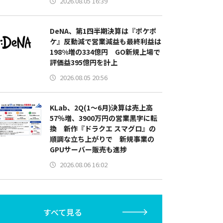
2026.08.05 16:39
DeNA、第1四半期決算は『ポケポ
ケ』反動減で営業減益も最終利益は
198%増の334億円 GO新規上場で
評価益395億円を計上
2026.08.05 20:56
KLab、2Q(1～6月)決算は売上高
57％増、3900万円の営業黒字に転
換 新作『ドラクエ スマグロ』の
順調な立ち上がりで 新規事業の
GPUサーバー販売も進捗
2026.08.06 16:02
すべて見る