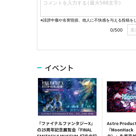
イベント
『ファイナルファンタジーX』
Astro Produc
の25周年記念展覧会『FINAL
『MoonHac
FANTASY X MUSEUM-幻光の記
ク）』を東京