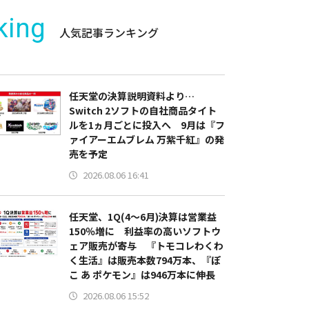
king
人気記事ランキング
任天堂の決算説明資料より…
Switch 2ソフトの自社商品タイト
ルを1ヵ月ごとに投入へ 9月は『フ
ァイアーエムブレム 万紫千紅』の発
売を予定
2026.08.06 16:41
任天堂、1Q(4～6月)決算は営業益
150％増に 利益率の高いソフトウ
ェア販売が寄与 『トモコレわくわ
く生活』は販売本数794万本、『ぽ
こ あ ポケモン』は946万本に伸長
2026.08.06 15:52