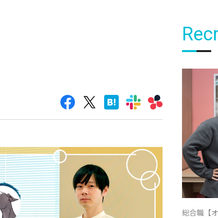
Recr
総合職【