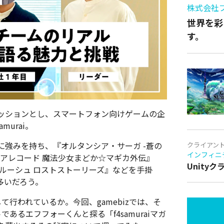
株式会社
世界を彩
す。
ミッションとし、スマートフォン向けゲームの企
urai。
強みを持ち、『オルタンシア・サーガ -蒼の
クライアン
インフィニ
アレコード 魔法少女まどか☆マギカ外伝』
Unity
ルーシュ ロストストーリーズ』などを手掛
多いだろう。
して行われているか。今回、gamebizでは、そ
トであるエフフォーくんと探る「f4samuraiマガ