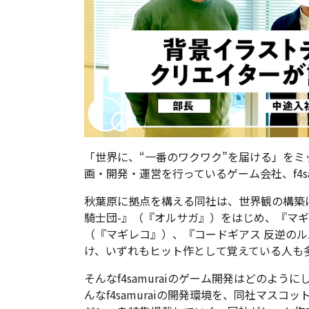
「世界に、“一番のワクワク”を届ける」を
画・開発・運営を行っているゲーム会社、f4sam
秋葉原に拠点を構える同社は、世界観の構築に
騎士団-』（『オルサガ』）をはじめ、『マギ
（『マギレコ』）、『コードギアス 反逆のル
け、いずれもヒット作として覚えている人も
そんなf4samuraiのゲーム開発はどのように
んなf4samuraiの開発環境を、同社マスコッ