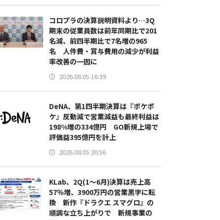
コロプラの決算説明資料より…3Q
期末の従業員数は前年同期比で201
名減、前四半期比で7名増の965
名 人件費・賞与費用の減少が利益
率改善の一因に
2026.08.05 16:39
DeNA、第1四半期決算は『ポケポ
ケ』反動減で営業減益も最終利益は
198%増の334億円 GO新規上場で
評価益395億円を計上
2026.08.05 20:56
KLab、2Q(1～6月)決算は売上高
57％増、3900万円の営業黒字に転
換 新作『ドラクエ スマグロ』の
順調な立ち上がりで 新規事業の