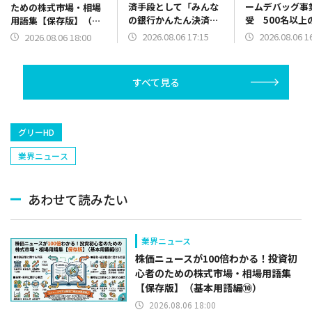
済手段として「みんな
ームデバッグ事
ための株式市場・相場
の銀行かんたん決済」
受 500名以上
用語集【保存版】（基
を導入！
と国内3拠点を
本用語編⑩）
2026.08.06 17:15
2026.08.06 1
2026.08.06 18:00
体制強化
すべて見る
グリーHD
業界ニュース
あわせて読みたい
業界ニュース
株価ニュースが100倍わかる！投資初
心者のための株式市場・相場用語集
【保存版】（基本用語編⑩）
2026.08.06 18:00