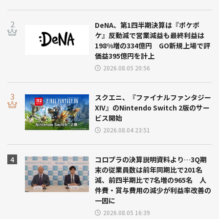
DeNA、第1四半期決算は『ポケポ
ケ』反動減で営業減益も最終利益は
198%増の334億円 GO新規上場で評
価益395億円を計上
2026.08.05 20:56
スクエニ、『ファイナルファンタジー
XIV』のNintendo Switch 2版のサー
ビス開始
2026.08.04 23:51
コロプラの決算説明資料より…3Q期
末の従業員数は前年同期比で201名
減、前四半期比で7名増の965名 人
件費・賞与費用の減少が利益率改善の
一因に
2026.08.05 16:39