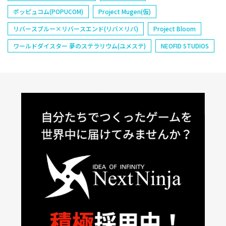
ポッピュコム(POPUCOM)
Project Mugen(仮)
リバースブルー×リバースエンド(リバ×リバ)
Project Bloom
ワールドダイスター 夢のステラリウム(ユメステ)
NEOFID STUDIOS