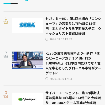
セガサミーHD、第1四半期の「コンシ
ューマ」の営業益は75％減の13億
円 主力タイトルを下期投入予定 ウ
ィッシュリスト登録は好調
2026.08.07 12:32
KLabの決算説明資料より…新作『僕
のヒーローアカデミア UNITED
SURVIVAL』は日本国内だけでなく北
米を中心としたグローバル市場がター
ゲットに
2026.08.06 17:03
サイバーエージェント、第3四半期決
算は営業益38％増の674億円と大幅増
益 ABEMAとゲーム事業が大幅増