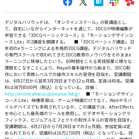
デジタルハリウッドは、「オンラインスクール」の新講座とし
て、自宅にいながらインターネットを通じて、3DCGや映像編集が
学習できる「3DCGベーシックコース」と「モーションデザインコ
ース Lite」の2講座を開講する。
■「3DCGベーシック講座」 日
本初のeラーニングによる本格的3DCG講座。デジタルハリウッド
の専門スクールで培われてきた3DCG教育のノウハウをそのままe
ラーニングに移植したという。 60時間をこえる実技授業と様々な
課題をこなすことにより、Mayaの基本操作から始まり、3DCG制
作において実務レベルでの操作スキルの習得を目指す。 受講期間
は、4月27日から翌年3月28日までの12ヵ月間。定員は40名。受講
料は38万8500円（税込）となっている。 詳細：
http://online.dhw.co.jp/course/3dcg/
■「モーションデザイン
コース Lite」 映像表現は、ゲームや映画だけでなく、Webやモバ
イルデバイスでも多用されているが、この講座では、AfterEffects
を中心とした最先端のツールを使用し、ビデオやモーショングラ
フィックス、ビジュアルエフェクトの制作スキルの習得を目指す。
受講期間は、4月27日から7月28日までの3ヵ月間。参加定員は定
められておらず、受講料は16万1700円（税込）となっている。 詳