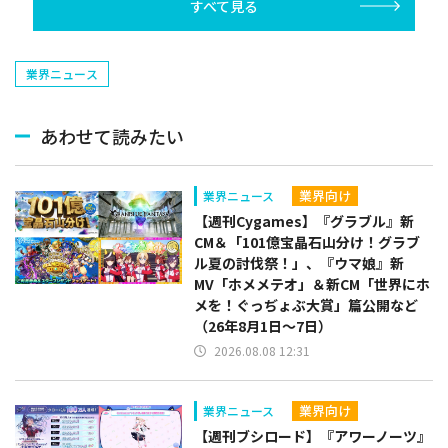
すべて見る
など（26年8月1日～7
～7日）
日）
業界ニュース
あわせて読みたい
業界向け
業界ニュース
【週刊Cygames】『グラブル』新
CM＆「101億宝晶石山分け！グラブ
ル夏の討伐祭！」、『ウマ娘』新
MV「ホメメテオ」＆新CM「世界にホ
メを！ぐっぢょぶ大賞」篇公開など
（26年8月1日～7日）
2026.08.08 12:31
業界向け
業界ニュース
【週刊ブシロード】『アワーノーツ』