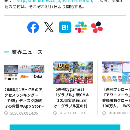
細：
http://online.dhw.co.jp/feature/motion/
なお、受講申
込の受付は、それぞれ3月7日より開始する。
業界ニュース
【週刊Cygames】
【週刊ブシロー
26年8月1日～7日のア
『グラブル』新CM＆
『アワーノーツ
クセスランキング…
「101億宝晶石山分
登録者数グロー
「PS5」ディスク版終
け！グラブル夏の討伐
100万人、『W
了の背景やApp Store
祭！」、『ウマ娘』新
ースターパック
振り返り、決算関係が
2026.08.08 12:31
2026.08.08 1
2026.08.08 14:35
MV「ホメメテオ」＆新
たし」、「夢ノ
上位に
CM「世界にホメを！ぐ
新キャラ「ME
っぢょぶ大賞」篇公開
決定など（26年