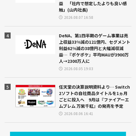
益 「社内で想定したよりも良い感
触」(山内社長)
2026.08.07 16:58
DeNA、第1四半期のゲーム事業は売
上収益33%減の121億円、セグメント
利益62%減の38億円と大幅減収減
益…『ポケポケ』平均MAUが3900万
人→2300万人に
2026.08.05 19:03
任天堂の決算説明資料より… Switch
2ソフトの自社商品タイトルを1ヵ月
ごとに投入へ 9月は『ファイアーエ
ムブレム 万紫千紅』の発売を予定
2026.08.06 16:41