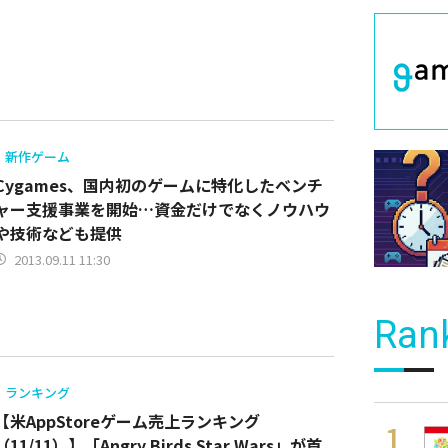
新作ゲーム
Cygames、国内初のゲームに特化したベンチ
ャー支援事業を開始…資金だけでなくノウハウ
や技術なども提供
2013.09.11 11:30
Ran
ランキング
【米AppStoreゲーム売上ランキング
（11/11）】「Angry Birds Star Wars」が首