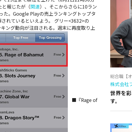
たと報じたが（
関連
）、そこからさらに10ラン
。Google Playの売上ランキングトップタ
発揮されているといえよう。
グリー<3632>の
のランキング動向が注目される。週末に再度取り上
総合職【
株式会社
世界を彩
■『Rage of
す。