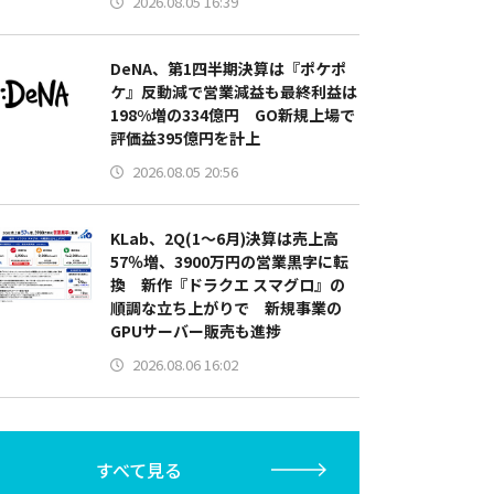
2026.08.05 16:39
DeNA、第1四半期決算は『ポケポ
ケ』反動減で営業減益も最終利益は
198%増の334億円 GO新規上場で
評価益395億円を計上
2026.08.05 20:56
KLab、2Q(1～6月)決算は売上高
57％増、3900万円の営業黒字に転
換 新作『ドラクエ スマグロ』の
順調な立ち上がりで 新規事業の
GPUサーバー販売も進捗
2026.08.06 16:02
すべて見る