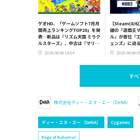
ゲオHD、「ゲームソフト7月月
【Steam(8/
間売上ランキングTOP20」を発
破の『遊戯王
表…新品は『リズム天国 ミラク
ル』が首位『
ルスターズ』、中古は『マリオ
ェンズ』に迫
カート ワールド』が首位
罪:Origin』
2026.08.06 18:54
2026.08.06 0
すべ
株式会社ディー・エヌ・エー（DeNA）
ディー・エヌ・エー（DeNA）
Cygames
Rage of Bahamut