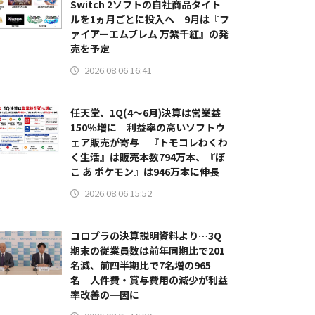
Switch 2ソフトの自社商品タイト
ルを1ヵ月ごとに投入へ 9月は『フ
ァイアーエムブレム 万紫千紅』の発
売を予定
2026.08.06 16:41
任天堂、1Q(4～6月)決算は営業益
150％増に 利益率の高いソフトウ
ェア販売が寄与 『トモコレわくわ
く生活』は販売本数794万本、『ぽ
こ あ ポケモン』は946万本に伸長
2026.08.06 15:52
コロプラの決算説明資料より…3Q
期末の従業員数は前年同期比で201
名減、前四半期比で7名増の965
名 人件費・賞与費用の減少が利益
率改善の一因に