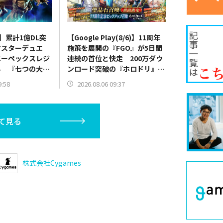
6)】累計1億DL突
【Google Play(8/6)】11周年
マスターデュエ
施策を展開の『FGO』が5日間
エーペックスレジ
連続の首位と快走 200万ダウ
る 『七つの大
ンロード突破の『ホロドリ』が
7位急浮上
2位と追走
9:58
2026.08.06 09:37
て見る
株式会社Cygames