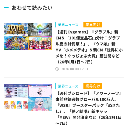
あわせて読みたい
業界向け
業界ニュース
【週刊Cygames】『グラブル』新
CM＆「101億宝晶石山分け！グラブ
ル夏の討伐祭！」、『ウマ娘』新
MV「ホメメテオ」＆新CM「世界にホ
メを！ぐっぢょぶ大賞」篇公開など
（26年8月1日～7日）
2026.08.08 12:31
業界向け
業界ニュース
【週刊ブシロード】『アワーノーツ』
事前登録者数グローバル100万人、
『WSR』ブースターパック「ぬきた
し」、「夢ノ結唱」新キャラ
「MEW」開発決定など（26年8月1日
～7日）