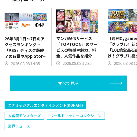
マンガ配信サービス
【週刊Cygame
26年8月1日～7日のア
「TOPTOON」のサー
『グラブル』新
クセスランキング…
ビスの特徴や魅力、料
「101億宝晶石
「PS5」ディスク版終
金、人気作品を紹介
け！グラブル夏
了の背景やApp Store
ランキングも毎週更新
祭！」、『ウマ
振り返り、決算関係が
2026.08.08 12:35
2026.08.08 1
2026.08.08 14:35
MV「ホメメテ
上位に
CM「世界にホ
っぢょぶ大賞」
すべて見る
など（26年8月
日）
コナミデジタルエンタテインメント(KONAMI)
大富豪モンスターズ
ワールドサッカーコレクション
業界ニュース