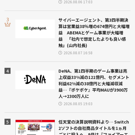
2026.08.06 17:03
サイバーエージェント、第3四半期決
算は営業益38％増の674億円と大幅増
益 ABEMAとゲーム事業が大幅増
益 「社内で想定したよりも良い感
触」(山内社長)
2026.08.07 16:58
DeNA、第1四半期のゲーム事業は売
上収益33%減の121億円、セグメント
利益62%減の38億円と大幅減収減
益…『ポケポケ』平均MAUが3900万
人→2300万人に
2026.08.05 19:03
任天堂の決算説明資料より… Switch
2ソフトの自社商品タイトルを1ヵ月
ごとに投入へ 9月は『ファイアーエ