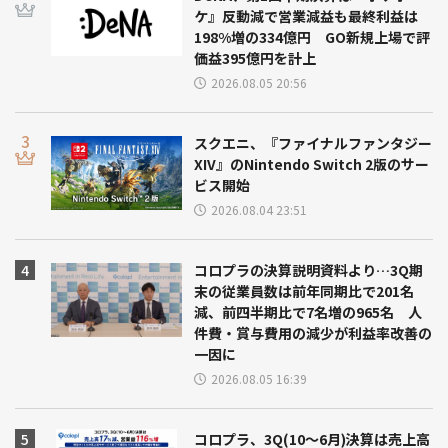
ケ』反動減で営業減益も最終利益は
198%増の334億円 GO新規上場で評
価益395億円を計上
2026.08.05 20:56
スクエニ、『ファイナルファンタジー
XIV』のNintendo Switch 2版のサー
ビス開始
2026.08.04 23:51
コロプラの決算説明資料より…3Q期
末の従業員数は前年同期比で201名
減、前四半期比で7名増の965名 人
件費・賞与費用の減少が利益率改善の
一因に
2026.08.05 16:39
コロプラ、3Q(10～6月)決算は売上高