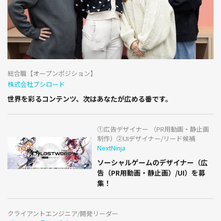
総合職【オープンポジション】
株式会社ブシロード
世界を彩るコンテンツ、次はあなたが広める番です。
①広告デザイナー （PR用動画・静止画
制作）②UIデザイナー/リード候補
NextNinja
ソーシャルゲームのデザイナー（広
告（PR用動画・静止画）/UI）を募
集！
クライアントエンジニア/開発リーダー