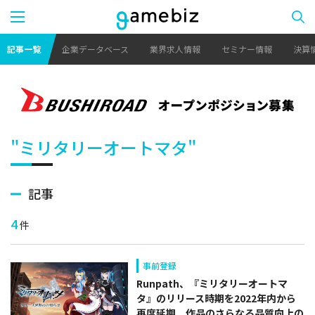
記事一覧
企業データベース
業界求人情報
セミナー情報
決算
"ミリタリーオートマタ"
記事
4
件
事前登録
Runpath、『ミリタリーオートマ
タ』のリリース時期を2022年内から
再度延期 作品のさらなる品質向上の