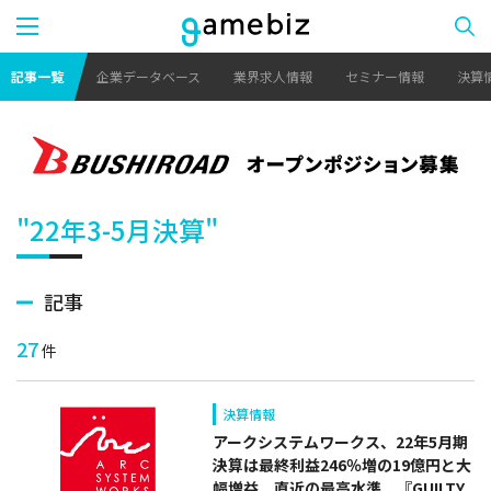
記事一覧
企業データベース
業界求人情報
セミナー情報
決算
"22年3-5月決算"
記事
27
件
決算情報
アークシステムワークス、22年5月期
決算は最終利益246％増の19億円と大
幅増益 直近の最高水準 『GUILTY