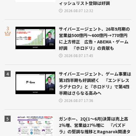
ィッシュリスト登録は好調
2026.08.07 12:32
サイバーエージェント、26年9月期の
営業益500億円～600億円→770億円
に上方修正 広告・ABEMA・ゲーム
好調 『ホロドリ』の貢献も
2026.08.07 17:45
サイバーエージェント、ゲーム事業は
第3四半期も好調続く 『エンドレス
ラグナロク』と『ホロドリ』で第4四
半期はさらなる高みへ
2026.08.07 17:36
ガンホー、2Q(1～6月)決算は売上高
2％増、営業益27％増に 『パズド
ラ』の堅調な推移とRagnarok関連タ