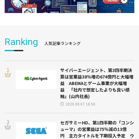
Ranking
人気記事ランキング
サイバーエージェント、第3四半期決
算は営業益38％増の674億円と大幅増
益 ABEMAとゲーム事業が大幅増
益 「社内で想定したよりも良い感
触」(山内社長)
2026.08.07 16:58
セガサミーHD、第1四半期の「コンシ
ューマ」の営業益は75％減の13億
円 主力タイトルを下期投入予定 ウ