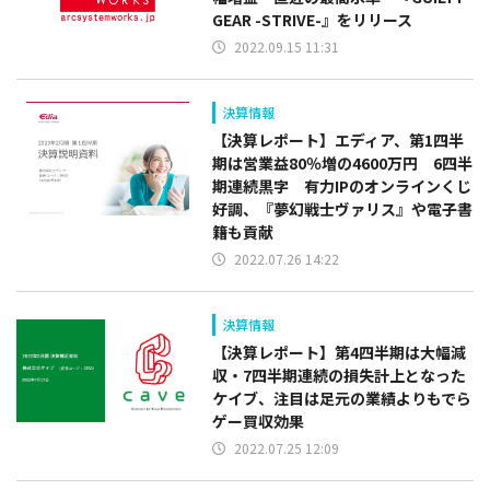
GEAR -STRIVE-』をリリース
2022.09.15 11:31
決算情報
【決算レポート】エディア、第1四半
期は営業益80％増の4600万円 6四半
期連続黒字 有力IPのオンラインくじ
好調、『夢幻戦士ヴァリス』や電子書
籍も貢献
2022.07.26 14:22
決算情報
【決算レポート】第4四半期は大幅減
収・7四半期連続の損失計上となった
ケイブ、注目は足元の業績よりもでら
ゲー買収効果
2022.07.25 12:09