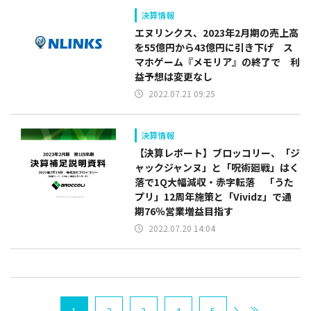
決算情報
エヌリンクス、2023年2月期の売上高
を55億円から43億円に引き下げ ス
マホゲーム『メモリア』の終了で 利
益予想は変更なし
2022.07.21 09:25
決算情報
【決算レポート】ブロッコリー、「ジ
ャックジャンヌ」と「呪術廻戦」はく
落で1Q大幅減収・赤字転落 「うた
プリ」12周年施策と「Vividz」で通
期76％営業増益目指す
2022.07.20 14:04
1
2
3
4
5