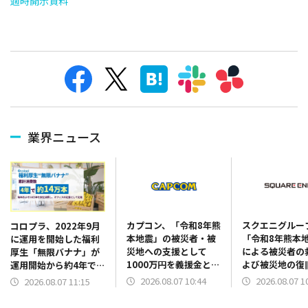
適時開示資料
業界ニュース
カプコン、「令和8年熊
スクエニグルー
コロプラ、2022年9月
本地震」の被災者・被
「令和8年熊本
に運用を開始した福利
災地への支援として
による被災者の
厚生「無限バナナ」が
1000万円を義援金とし
よび被災地の復
運用開始から約4年で累
て熊本県に寄付へ
立ててもらうた
計消費数で約14万本
2026.08.07 10:44
2026.08.07 1
2026.08.07 11:15
赤十字社を通じ
に オフィスの定番と
金3000万円を
して日常に定着