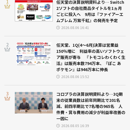
任天堂の決算説明資料より… Switch
2ソフトの自社商品タイトルを1ヵ月
ごとに投入へ 9月は『ファイアーエ
ムブレム 万紫千紅』の発売を予定
2026.08.06 16:41
任天堂、1Q(4～6月)決算は営業益
150％増に 利益率の高いソフトウェ
ア販売が寄与 『トモコレわくわく生
活』は販売本数794万本、『ぽこ あ
ポケモン』は946万本に伸長
2026.08.06 15:52
コロプラの決算説明資料より…3Q期
末の従業員数は前年同期比で201名
減、前四半期比で7名増の965名 人
件費・賞与費用の減少が利益率改善の
一因に
2026.08.05 16:39