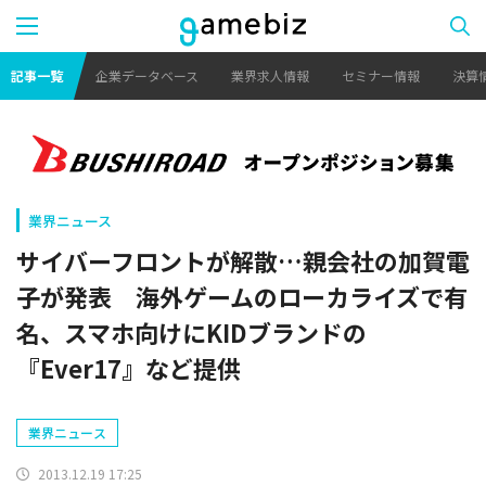
記事一覧
企業データベース
業界求人情報
セミナー情報
決算
業界ニュース
サイバーフロントが解散…親会社の加賀電
子が発表 海外ゲームのローカライズで有
名、スマホ向けにKIDブランドの
『Ever17』など提供
業界ニュース
2013.12.19 17:25