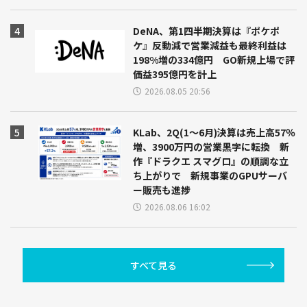
DeNA、第1四半期決算は『ポケポ
ケ』反動減で営業減益も最終利益は
198%増の334億円 GO新規上場で評
価益395億円を計上
2026.08.05 20:56
KLab、2Q(1～6月)決算は売上高57％
増、3900万円の営業黒字に転換 新
作『ドラクエ スマグロ』の順調な立
ち上がりで 新規事業のGPUサーバ
ー販売も進捗
2026.08.06 16:02
すべて見る