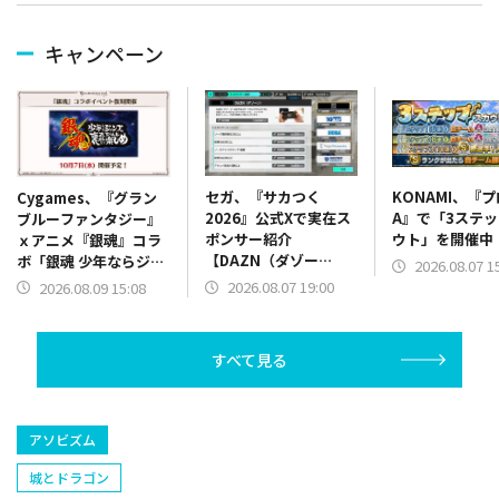
キャンペーン
セガ、『サカつく
KONAMI、『
Cygames、『グラン
2026』公式Xで実在ス
A』で「3ステ
ブルーファンタジー』
ポンサー紹介
ウト」を開催中
ｘアニメ『銀魂』コラ
【DAZN（ダゾー
ボ「銀魂 少年ならジャ
2026.08.07 1
ン）】篇をポスト
ンプの裏表紙までちゃ
2026.08.07 19:00
2026.08.09 15:08
んと楽しめ」を復刻開
催
すべて見る
アソビズム
城とドラゴン