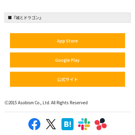
■『城とドラゴン』
App Store
Google Play
公式サイト
Ⓒ2015 Asobism Co., Ltd. All Rights Reserved