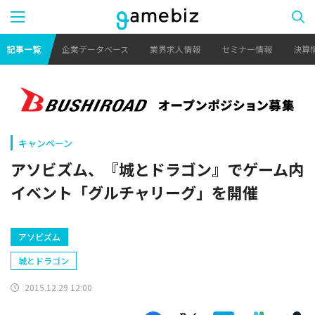
記事一覧
企業データベース
業界求人情報
セミナー情報
決算
キャンペーン
アソビズム、『城とドラゴン』でゲーム内
イベント「グルチャリーグ」を開催
アソビズム
城とドラゴン
2015.12.29 12:00