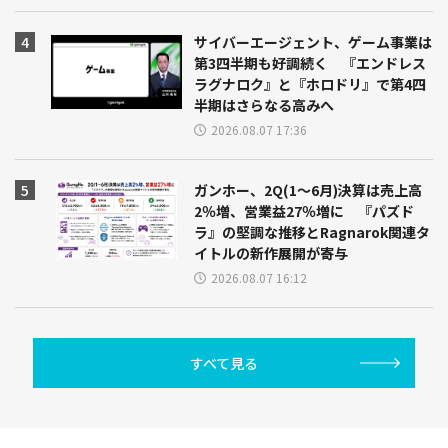
サイバーエージェント、ゲーム事業は
第3四半期も好調続く 『エンドレス
ラグナロク』と『ホロドリ』で第4四
半期はさらなる高みへ
2026.08.07 17:36
ガンホー、2Q(1～6月)決算は売上高
2％増、営業益27％増に 『パズド
ラ』の堅調な推移とRagnarok関連タ
イトルの新作展開が寄与
2026.08.07 16:12
すべて見る