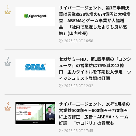
サイバーエージェント、第3四半期決
算は営業益38％増の674億円と大幅増
益 ABEMAとゲーム事業が大幅増
益 「社内で想定したよりも良い感
触」(山内社長)
2026.08.07 16:58
セガサミーHD、第1四半期の「コンシ
ューマ」の営業益は75％減の13億
円 主力タイトルを下期投入予定 ウ
ィッシュリスト登録は好調
2026.08.07 12:32
サイバーエージェント、26年9月期の
営業益500億円～600億円→770億円
に上方修正 広告・ABEMA・ゲーム
好調 『ホロドリ』の貢献も
2026.08.07 17:45