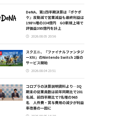
DeNA、第1四半期決算は『ポケポ
ケ』反動減で営業減益も最終利益は
198%増の334億円 GO新規上場で
評価益395億円を計上
2026.08.05 20:56
スクエニ、『ファイナルファンタジ
ーXIV』のNintendo Switch 2版の
サービス開始
2026.08.04 23:51
コロプラの決算説明資料より…3Q
期末の従業員数は前年同期比で201
名減、前四半期比で7名増の965
名 人件費・賞与費用の減少が利益
率改善の一因に
2026.08.05 16:39