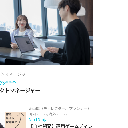
クトマネージャー
games
クトマネージャー
企画職（ディレクター、プランナー）
国内チーム/海外チーム
NextNinja
【自社開発】運用ゲームディレ