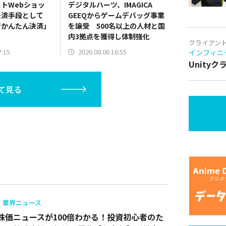
ストWebショッ
デジタルハーツ、IMAGICA
決済手段として
GEEQからゲームデバッグ事業
行かんたん決済」
を譲受 500名以上の人材と国
内3拠点を獲得し体制強化
クライアン
7:15
2026.08.06 16:55
インフィニ
Unity
て見る
業界ニュース
株価ニュースが100倍わかる！投資初心者のた