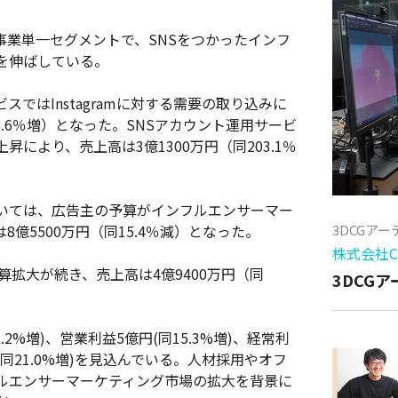
事業単一セグメントで、SNSをつかったインフ
を伸ばしている。
ではInstagramに対する需要の取り込みに
8.6％増）となった。SNSアカウント運用サービ
により、売上高は3億1300万円（同203.1％
いては、広告主の予算がインフルエンサーマー
億5500万円（同15.4％減）となった。
3DCGア
株式会社Cy
予算拡大が続き、売上高は4億9400万円（同
3DCG
.2%増)、営業利益5億円(同15.3%増)、経常利
円(同21.0%増)を見込んでいる。人材採用やオフ
ルエンサーマーケティング市場の拡大を背景に