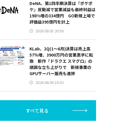
DeNA、第1四半期決算は『ポケポ
ケ』反動減で営業減益も最終利益は
198%増の334億円 GO新規上場で
評価益395億円を計上
2026.08.05 20:56
KLab、2Q(1～6月)決算は売上高
57％増、3900万円の営業黒字に転
換 新作『ドラクエ スマグロ』の
順調な立ち上がりで 新規事業の
GPUサーバー販売も進捗
2026.08.06 16:02
すべて見る