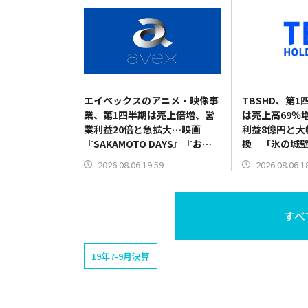
エイベックスのアニメ・映像事
TBSHD、第
業、第1四半期は売上倍増、営
は売上高69％
業利益20倍と急拡大…映画
利益8億円と大
『SAKAMOTO DAYS』『おそ
換 「氷の城
松さん』貢献
調、費用の適
2026.08.06 19:59
2026.08.06 1
すべ
19年7-9月決算