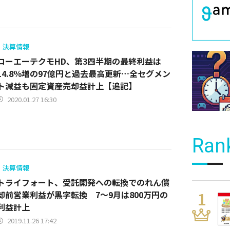
決算情報
コーエーテクモHD、第3四半期の最終利益は
14.8％増の97億円と過去最高更新…全セグメン
ト減益も固定資産売却益計上【追記】
2020.01.27 16:30
Ran
決算情報
トライフォート、受託開発への転換でのれん償
却前営業利益が黒字転換 7～9月は800万円の
利益計上
2019.11.26 17:42