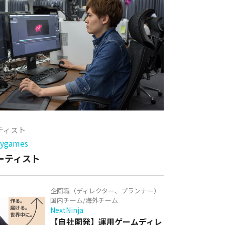
ーティスト
games
アーティスト
企画職（ディレクター、プランナー）
国内チーム/海外チーム
NextNinja
【自社開発】運用ゲームディレ