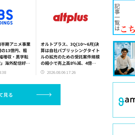
1四半期アニメ事業
オルトプラス、3Q(10～6月)決
増の13億円、粗
算は自社パブリッシングタイト
幅増収・黒字転
ルの拡充のための受託案件規模
壁」海外配信好
の縮小で売上高8％減、4億
正化も
5700万円の営業赤字に
8:38
2026.08.06 17:26
て見る