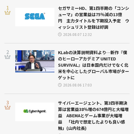
セガサミーHD、第1四半期の「コンシ
ューマ」の営業益は75％減の13億
円 主力タイトルを下期投入予定 ウ
ィッシュリスト登録は好調
2026.08.07 12:32
KLabの決算説明資料より…新作『僕
のヒーローアカデミア UNITED
SURVIVAL』は日本国内だけでなく北
米を中心としたグローバル市場がター
ゲットに
2026.08.06 17:03
サイバーエージェント、第3四半期決
算は営業益38％増の674億円と大幅増
益 ABEMAとゲーム事業が大幅増
益 「社内で想定したよりも良い感
触」(山内社長)