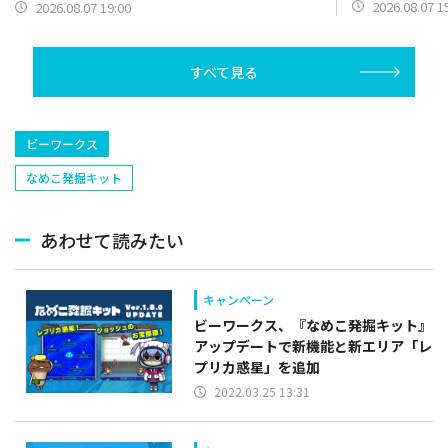
【野手】新登場
ン）】篇をポスト
2026.08.07 1
2026.08.07 19:00
リー(オリックス
ラー(中日)、奈
己(北海道日本ハ
すべて見る
塁手)、持丸泰輝
捕手)など
ビーワークス
なめこ発掘キット
あわせて読みたい
キャンペーン
ビーワークス、『なめこ発掘キット』
アップデートで新機能と新エリア「レ
プリカ惑星」を追加
2022.03.25 13:31