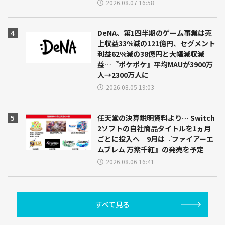
2026.08.07 16:58
DeNA、第1四半期のゲーム事業は売
上収益33%減の121億円、セグメント
利益62%減の38億円と大幅減収減
益…『ポケポケ』平均MAUが3900万
人→2300万人に
2026.08.05 19:03
任天堂の決算説明資料より… Switch
2ソフトの自社商品タイトルを1ヵ月
ごとに投入へ 9月は『ファイアーエ
ムブレム 万紫千紅』の発売を予定
2026.08.06 16:41
すべて見る