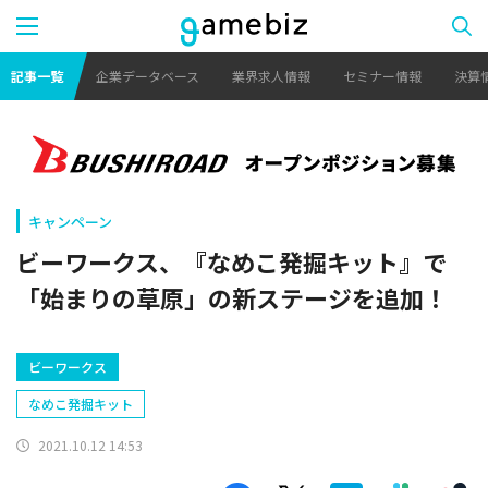
記事一覧
企業データベース
業界求人情報
セミナー情報
決算
キャンペーン
ビーワークス、『なめこ発掘キット』で
「始まりの草原」の新ステージを追加！
ビーワークス
なめこ発掘キット
2021.10.12 14:53