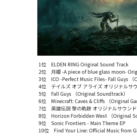
1位 ELDEN RING Original Sound Track
2位 月姫 -A piece of blue glass moon- Orig
3位 ICO -Perfect Music Files- Fall Guys （
4位 テイルズ オブ アライズ オリジナルサ
5位 Fall Guys （Original Soundtrack）
6位 Minecraft: Caves & Cliffs （Original 
7位 英雄伝説 黎の軌跡 オリジナルサウン
8位 Horizon Forbidden West （Original S
9位 Sonic Frontiers - Main Theme EP
10位 Find Your Line: Official Music from