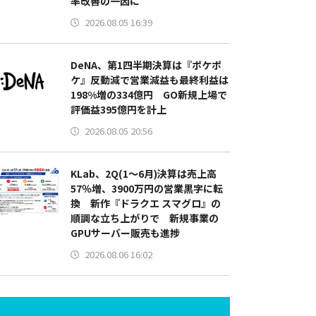
率改善の一因に
2026.08.05 16:39
DeNA、第1四半期決算は『ポケポ
ケ』反動減で営業減益も最終利益は
198%増の334億円 GO新規上場で
評価益395億円を計上
2026.08.05 20:56
KLab、2Q(1～6月)決算は売上高
57％増、3900万円の営業黒字に転
換 新作『ドラクエ スマグロ』の
順調な立ち上がりで 新規事業の
GPUサーバー販売も進捗
2026.08.06 16:02