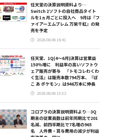
任天堂の決算説明資料より…
Switch 2ソフトの自社商品タイト
ルを1ヵ月ごとに投入へ 9月は『フ
ァイアーエムブレム 万紫千紅』の発
売を予定
2026.08.06 16:41
任天堂、1Q(4～6月)決算は営業益
150％増に 利益率の高いソフトウ
ェア販売が寄与 『トモコレわくわ
く生活』は販売本数794万本、『ぽ
こ あ ポケモン』は946万本に伸長
2026.08.06 15:52
コロプラの決算説明資料より…3Q
期末の従業員数は前年同期比で201
名減、前四半期比で7名増の965
名 人件費・賞与費用の減少が利益