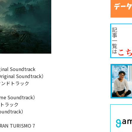
inal Soundtrack
Original Soundtrack）
ウンドトラック
Game Soundtrack）
ドトラック
oundtrack）
 GRAN TURISMO 7